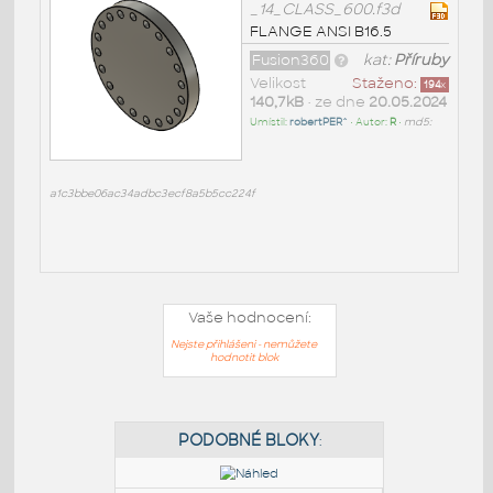
_14_CLASS_600.f3d
FLANGE ANSI B16.5
Fusion360
kat:
Příruby
Velikost
Staženo:
194
x
140,7kB
• ze dne
20.05.2024
Umístil:
robertPER^
• Autor:
R
•
md5:
a1c3bbe06ac34adbc3ecf8a5b5cc224f
Vaše hodnocení:
Nejste přihlášeni - nemůžete
hodnotit blok