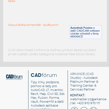
bloků
WNRF 2.5 (CLASS 150) v1
:
FLANGE ANSI B16.5
Dosud žádné komentáře - buďte první
F3D
Příruby
Autodesk Fusion
a
další CAD/CAM software
získáte výhodně u firmy
ARKANCE
CAD download: knihovna rodina symbol detail součást
prvek stafáž výkres kategorie kolekce free block library
CAD
fórum
ARKANCE
(CAD
Studio) - Autodesk
Platinum Partner &
Tipy, triky, podpora,
Training Center &
pomoc a rady pro
Services Partner
AutoCAD, LT, Inventor,
Revit, Map, Civil 3D, 3ds
KONTAKT:
Max, Fusion, Forma,
webmaster.cz@arkance.w
Vault, PowerMill a další
| tel. +420 910 970 111
Autodesk aplikace