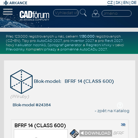
CZ
|
SK
|
EN
|
DE
Přes 123.000 registrovaných u nás, celkem
1.130.000
registrovaných
(CZ+EN)
. Tipy pro
AutoCAD 2027
, pro
Inventor 2027
a pro
Revit 2027
.
Nový
Kalkulátor nosníků
,
Spirograf generátor
a
Regresní křivky
v sekci
Převodníky
.
Kompletní
příkazy
a
proměnné AutoCADu 2027
.
Blok-model: BFRF 14 (CLASS 600)
(Příruby)
Blok-model #24384
« zpět na Katalog
BFRF 14 (CLASS 600)
◄ DOWNLOAD
BFRF