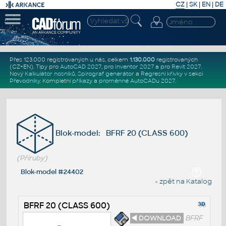
CZ
|
SK
|
EN
|
DE
Přes 123.000 registrovaných u nás, celkem
1.130.000
registrovaných
(CZ+EN)
. Tipy pro
AutoCAD 2027
, pro
Inventor 2027
a pro
Revit 2027
.
Nový
Kalkulátor nosníků
,
Spirograf generátor
a
Regresní křivky
v sekci
Převodníky
.
Kompletní
příkazy
a
proměnné AutoCADu 2027
.
Blok-model: BFRF 20 (CLASS 600)
(Příruby)
Blok-model #24402
« zpět na Katalog
BFRF 20 (CLASS 600)
◄ DOWNLOAD
BFRF