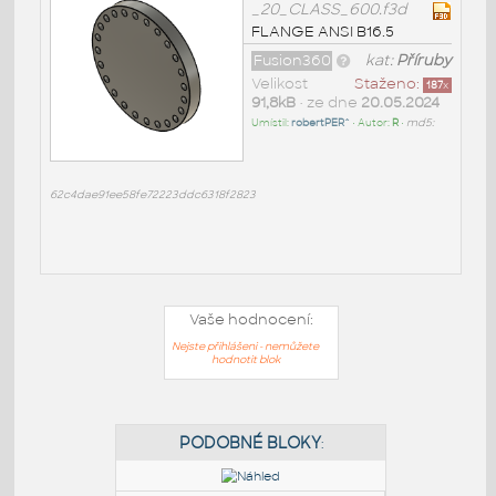
_20_CLASS_600.f3d
FLANGE ANSI B16.5
Fusion360
kat:
Příruby
Velikost
Staženo:
187
x
91,8kB
• ze dne
20.05.2024
Umístil:
robertPER^
• Autor:
R
•
md5:
62c4dae91ee58fe72223ddc6318f2823
Vaše hodnocení:
Nejste přihlášeni - nemůžete
hodnotit blok