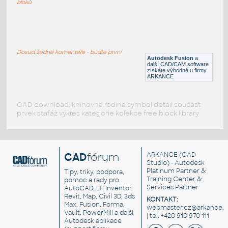
bloků
WNRF 2.5 (CLASS 150) v1
:
FLANGE ANSI B16.5
Dosud žádné komentáře - buďte první
F3D
Příruby
Autodesk Fusion
a
další CAD/CAM software
získáte výhodně u firmy
ARKANCE
CAD download: knihovna rodina symbol detail součást
prvek stafáž výkres kategorie kolekce free block library
CAD
fórum
ARKANCE
(CAD
Studio) - Autodesk
Platinum Partner &
Tipy, triky, podpora,
Training Center &
pomoc a rady pro
Services Partner
AutoCAD, LT, Inventor,
Revit, Map, Civil 3D, 3ds
KONTAKT:
Max, Fusion, Forma,
webmaster.cz@arkance.w
Vault, PowerMill a další
| tel. +420 910 970 111
Autodesk aplikace