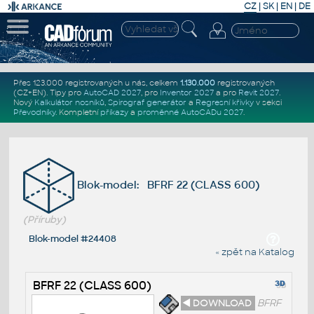
CZ
|
SK
|
EN
|
DE
Přes 123.000 registrovaných u nás, celkem
1.130.000
registrovaných
(CZ+EN)
. Tipy pro
AutoCAD 2027
, pro
Inventor 2027
a pro
Revit 2027
.
Nový
Kalkulátor nosníků
,
Spirograf generátor
a
Regresní křivky
v sekci
Převodníky
.
Kompletní
příkazy
a
proměnné AutoCADu 2027
.
Blok-model: BFRF 22 (CLASS 600)
(Příruby)
Blok-model #24408
« zpět na Katalog
BFRF 22 (CLASS 600)
◄ DOWNLOAD
BFRF