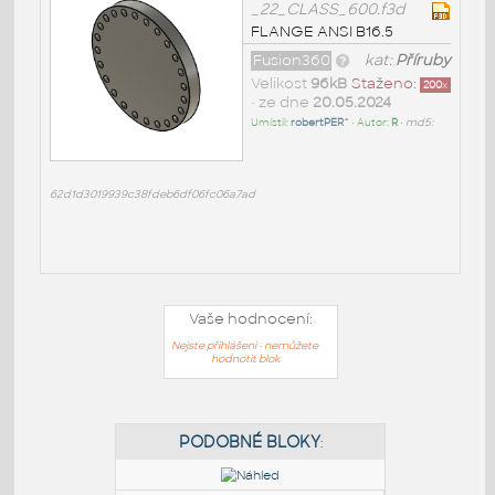
_22_CLASS_600.f3d
FLANGE ANSI B16.5
Fusion360
kat:
Příruby
Velikost
96kB
Staženo:
200
x
• ze dne
20.05.2024
Umístil:
robertPER^
• Autor:
R
•
md5:
62d1d3019939c38fdeb6df06fc06a7ad
Vaše hodnocení:
Nejste přihlášeni - nemůžete
hodnotit blok