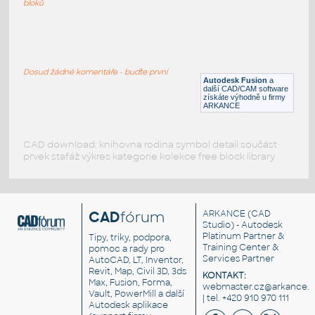
bloků
WNRF 2.5 (CLASS 150) v1
:
FLANGE ANSI B16.5
Dosud žádné komentáře - buďte první
F3D
Příruby
Autodesk Fusion
a
další CAD/CAM software
získáte výhodně u firmy
ARKANCE
CAD download: knihovna rodina symbol detail součást
prvek stafáž výkres kategorie kolekce free block library
CAD
fórum
ARKANCE
(CAD
Studio) - Autodesk
Platinum Partner &
Tipy, triky, podpora,
Training Center &
pomoc a rady pro
Services Partner
AutoCAD, LT, Inventor,
Revit, Map, Civil 3D, 3ds
KONTAKT:
Max, Fusion, Forma,
webmaster.cz@arkance.w
Vault, PowerMill a další
| tel. +420 910 970 111
Autodesk aplikace