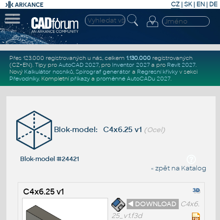
CZ
|
SK
|
EN
|
DE
Přes 123.000 registrovaných u nás, celkem
1.130.000
registrovaných
(CZ+EN)
. Tipy pro
AutoCAD 2027
, pro
Inventor 2027
a pro
Revit 2027
.
Nový
Kalkulátor nosníků
,
Spirograf generátor
a
Regresní křivky
v sekci
Převodníky
.
Kompletní
příkazy
a
proměnné AutoCADu 2027
.
Blok-model: C4x6.25 v1
(Ocel)
Blok-model #24421
« zpět na Katalog
C4x6.25 v1
◄ DOWNLOAD
C4x6.
25_v1.f3d