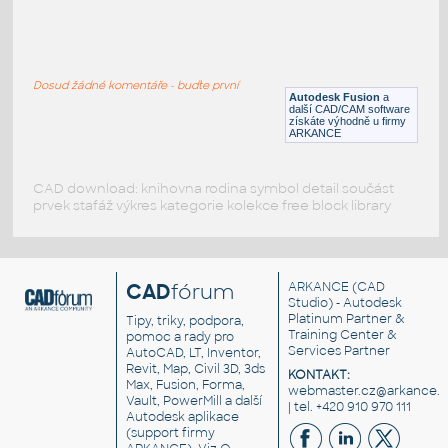
C-channel 50X100mm
:
3D C-kanál 50x100x5thk délka 600mm
Dosud žádné komentáře - buďte první
DWG
Vodiče, kabely
Autodesk Fusion
a
další CAD/CAM software
získáte výhodně u firmy
ARKANCE
CAD download: knihovna rodina symbol detail součást
prvek stafáž výkres kategorie kolekce free block library
CAD
fórum
ARKANCE
(CAD
Studio) - Autodesk
Platinum Partner &
Tipy, triky, podpora,
Training Center &
pomoc a rady pro
Services Partner
AutoCAD, LT, Inventor,
Revit, Map, Civil 3D, 3ds
KONTAKT:
Max, Fusion, Forma,
webmaster.cz@arkance.w
Vault, PowerMill a další
| tel. +420 910 970 111
Autodesk aplikace
(support firmy