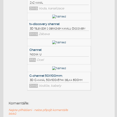
PODOBNÉ BLOKY
:
2x2 channel
:
2x2 kanál
DWG
Voda, kanalizace
tv-discovery channel
:
3D televizor s obrázkem kanálu Discovery
DWG
Zábava
Channel
:
Komentáře:
Nosník U
Nejste přihlášeni - nelze připojit komentáře
RFA
Ocel
bloků