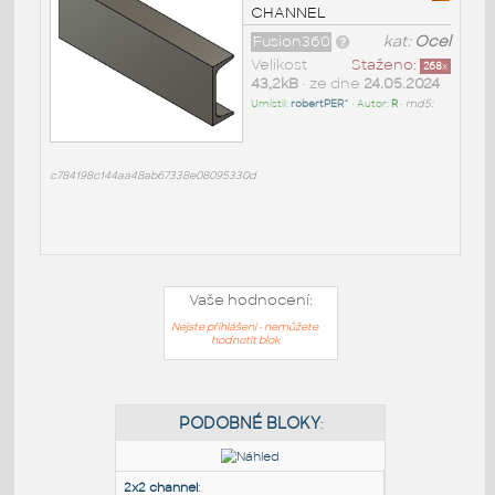
CHANNEL
Fusion360
kat:
Ocel
Velikost
Staženo:
268
x
43,2kB
• ze dne
24.05.2024
Umístil:
robertPER^
• Autor:
R
•
md5:
c784198c144aa48ab67338e08095330d
Vaše hodnocení:
Nejste přihlášeni - nemůžete
hodnotit blok