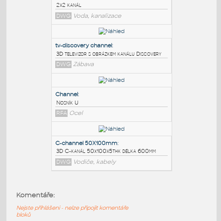
PODOBNÉ BLOKY
:
2x2 channel
:
2x2 kanál
DWG
Voda, kanalizace
tv-discovery channel
:
3D televizor s obrázkem kanálu Discovery
DWG
Zábava
Channel
:
Komentáře:
Nosník U
Nejste přihlášeni - nelze připojit komentáře
RFA
Ocel
bloků