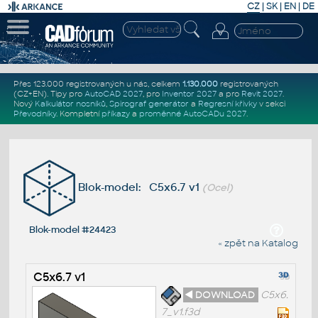
CZ
|
SK
|
EN
|
DE
Přes 123.000 registrovaných u nás, celkem
1.130.000
registrovaných
(CZ+EN)
. Tipy pro
AutoCAD 2027
, pro
Inventor 2027
a pro
Revit 2027
.
Nový
Kalkulátor nosníků
,
Spirograf generátor
a
Regresní křivky
v sekci
Převodníky
.
Kompletní
příkazy
a
proměnné AutoCADu 2027
.
Blok-model: C5x6.7 v1
(Ocel)
Blok-model #24423
« zpět na Katalog
C5x6.7 v1
◄ DOWNLOAD
C5x6.
7_v1.f3d