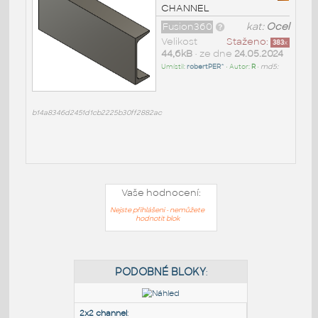
CHANNEL
Fusion360
kat:
Ocel
Velikost
Staženo:
383
x
44,6kB
• ze dne
24.05.2024
Umístil:
robertPER^
• Autor:
R
•
md5:
b14a8346d2451d1cb2225b30ff2882ac
Vaše hodnocení:
Nejste přihlášeni - nemůžete
hodnotit blok