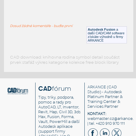
C-channel 50X100mm
:
3D C-kanál 50x100x5thk délka 600mm
Dosud žádné komentáře - buďte první
DWG
Vodiče, kabely
Autodesk Fusion
a
další CAD/CAM software
získáte výhodně u firmy
ARKANCE
CAD download: knihovna rodina symbol detail součást
prvek stafáž výkres kategorie kolekce free block library
CAD
fórum
ARKANCE
(CAD
Studio) - Autodesk
Platinum Partner &
Tipy, triky, podpora,
Training Center &
pomoc a rady pro
Services Partner
AutoCAD, LT, Inventor,
Revit, Map, Civil 3D, 3ds
KONTAKT:
Max, Fusion, Forma,
webmaster.cz@arkance.w
Vault, PowerMill a další
| tel. +420 910 970 111
Autodesk aplikace
(support firmy