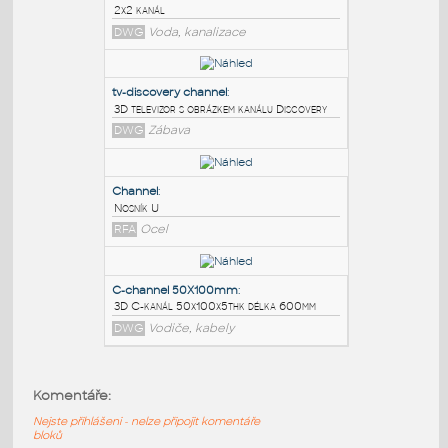
PODOBNÉ BLOKY
:
2x2 channel
:
2x2 kanál
DWG
Voda, kanalizace
tv-discovery channel
:
3D televizor s obrázkem kanálu Discovery
DWG
Zábava
Channel
:
Komentáře:
Nosník U
Nejste přihlášeni - nelze připojit komentáře
RFA
Ocel
bloků