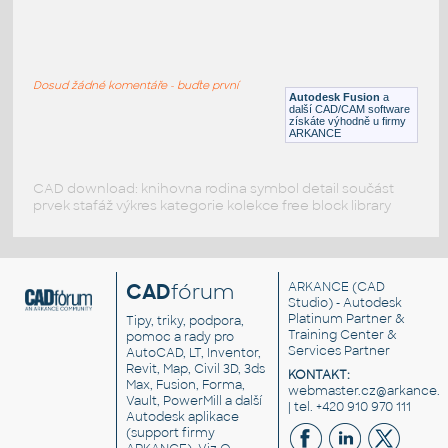
C-channel 50X100mm
:
3D C-kanál 50x100x5thk délka 600mm
Dosud žádné komentáře - buďte první
DWG
Vodiče, kabely
Autodesk Fusion
a
další CAD/CAM software
získáte výhodně u firmy
ARKANCE
CAD download: knihovna rodina symbol detail součást
prvek stafáž výkres kategorie kolekce free block library
CAD
fórum
ARKANCE
(CAD
Studio) - Autodesk
Platinum Partner &
Tipy, triky, podpora,
Training Center &
pomoc a rady pro
Services Partner
AutoCAD, LT, Inventor,
Revit, Map, Civil 3D, 3ds
KONTAKT:
Max, Fusion, Forma,
webmaster.cz@arkance.w
Vault, PowerMill a další
| tel. +420 910 970 111
Autodesk aplikace
(support firmy