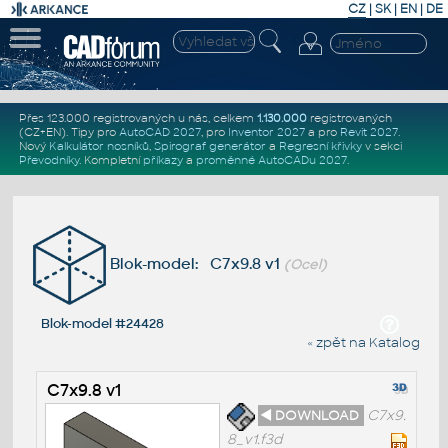
CZ
|
SK
|
EN
|
DE
Přes 123.000 registrovaných u nás, celkem
1.130.000
registrovaných
(CZ+EN)
. Tipy pro
AutoCAD 2027
, pro
Inventor 2027
a pro
Revit 2027
.
Nový
Kalkulátor nosníků
,
Spirograf generátor
a
Regresní křivky
v sekci
Převodníky
.
Kompletní
příkazy
a
proměnné AutoCADu 2027
.
Blok-model: C7x9.8 v1
(Ocel)
Blok-model #24428
« zpět na Katalog
C7x9.8 v1
◄ DOWNLOAD
C7x9.
8_v1.f3d