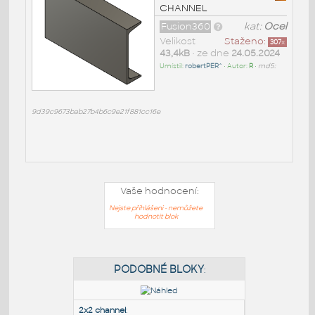
CHANNEL
Fusion360
kat:
Ocel
Velikost
Staženo:
307
x
43,4kB
• ze dne
24.05.2024
Umístil:
robertPER^
• Autor:
R
•
md5:
9d39c9673bab27b4b6c9e21f881cc16e
Vaše hodnocení:
Nejste přihlášeni - nemůžete
hodnotit blok