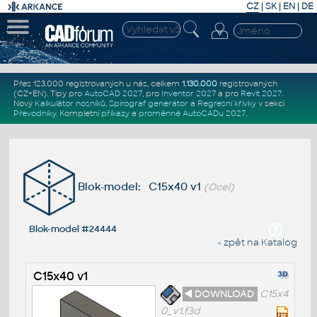
CZ
|
SK
|
EN
|
DE
Přes 123.000 registrovaných u nás, celkem
1.130.000
registrovaných
(CZ+EN)
. Tipy pro
AutoCAD 2027
, pro
Inventor 2027
a pro
Revit 2027
.
Nový
Kalkulátor nosníků
,
Spirograf generátor
a
Regresní křivky
v sekci
Převodníky
.
Kompletní
příkazy
a
proměnné AutoCADu 2027
.
Blok-model: C15x40 v1
(Ocel)
Blok-model #24444
« zpět na Katalog
C15x40 v1
◄ DOWNLOAD
C15x4
0_v1.f3d