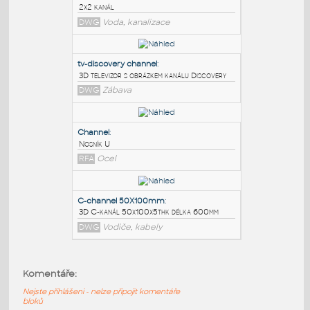
PODOBNÉ BLOKY
:
2x2 channel
:
2x2 kanál
DWG
Voda, kanalizace
tv-discovery channel
:
3D televizor s obrázkem kanálu Discovery
DWG
Zábava
Channel
:
Komentáře:
Nosník U
Nejste přihlášeni - nelze připojit komentáře
RFA
Ocel
bloků