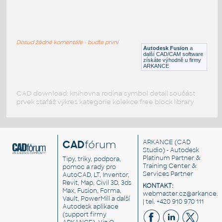
C-channel 50X100mm
:
3D C-kanál 50x100x5thk délka 600mm
Dosud žádné komentáře - buďte první
DWG
Vodiče, kabely
Autodesk Fusion
a
další CAD/CAM software
získáte výhodně u firmy
ARKANCE
CAD download: knihovna rodina symbol detail součást
prvek stafáž výkres kategorie kolekce free block library
CAD
fórum
ARKANCE
(CAD
Studio) - Autodesk
Platinum Partner &
Tipy, triky, podpora,
Training Center &
pomoc a rady pro
Services Partner
AutoCAD, LT, Inventor,
Revit, Map, Civil 3D, 3ds
KONTAKT:
Max, Fusion, Forma,
webmaster.cz@arkance.w
Vault, PowerMill a další
| tel. +420 910 970 111
Autodesk aplikace
(support firmy