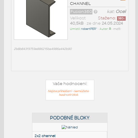
CHANNEL
Fusion360
kat:
Ocel
Velikost
Staženo:
380
x
40,5kB
• ze dne
24.05.2024
Umístil:
robertPER^
• Autor:
R
•
md5:
2b8b843f9759e886215ba4986a442b90
Vaše hodnocení:
Nejste přihlášeni - nemůžete
hodnotit blok