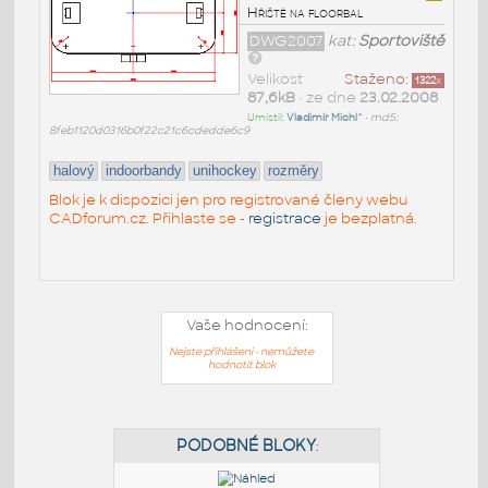
Hřiště na floorbal
DWG2007
kat:
Sportoviště
Velikost
Staženo:
1322
x
87,6kB
• ze dne
23.02.2008
Umístil:
Vladimír Michl^
•
md5:
8feb1120d0316b0f22c21c6cdedde6c9
halový
indoorbandy
unihockey
rozměry
Blok je k dispozici jen pro registrované členy webu
CADforum.cz. Přihlaste se -
registrace
je bezplatná.
Vaše hodnocení:
Nejste přihlášeni - nemůžete
hodnotit blok