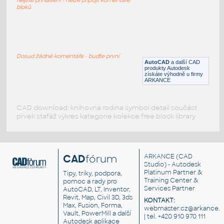
DWG
Sportoviště
bloků
Baseball_field
:
Baseballové hřiště
Dosud žádné komentáře - buďte první
AutoCAD
a další CAD
RFA
Sportoviště
produkty Autodesk
získáte výhodně u firmy
ARKANCE
CAD download: knihovna rodina symbol detail součást
prvek stafáž výkres kategorie kolekce free block library
CAD
fórum
ARKANCE
(CAD
Studio) - Autodesk
Platinum Partner &
Tipy, triky, podpora,
Training Center &
pomoc a rady pro
Services Partner
AutoCAD, LT, Inventor,
Revit, Map, Civil 3D, 3ds
KONTAKT:
Max, Fusion, Forma,
webmaster.cz@arkance.w
Vault, PowerMill a další
| tel. +420 910 970 111
Autodesk aplikace