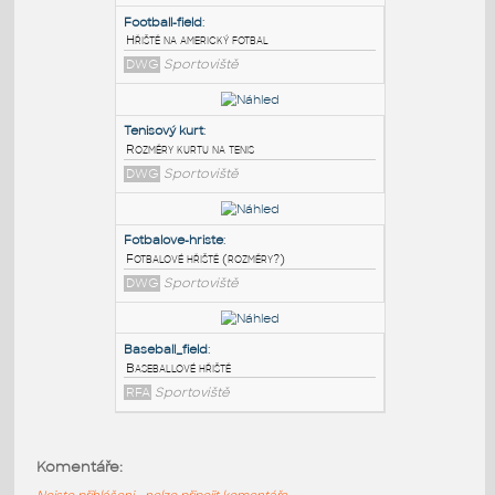
PODOBNÉ BLOKY
:
Football-field
:
Hřiště na americký fotbal
DWG
Sportoviště
Tenisový kurt
:
Rozměry kurtu na tenis
DWG
Sportoviště
Fotbalove-hriste
:
Komentáře:
Fotbalové hřiště (rozměry?)
Nejste přihlášeni - nelze připojit komentáře