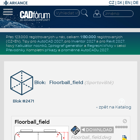
CZ
|
SK
|
EN
|
DE
Přes 123.000 registrovaných u nás, celkem
1.130.000
registrovaných
(CZ+EN)
. Tipy pro
AutoCAD 2027
, pro
Inventor 2027
a pro
Revit 2027
.
Nový
Kalkulátor nosníků
,
Spirograf generátor
a
Regresní křivky
v sekci
Převodníky
.
Kompletní
příkazy
a
proměnné AutoCADu 2027
.
Blok: Floorball_field
(Sportoviště)
Blok #2471
« zpět na Katalog
Floorball_field
◄ DOWNLOAD
Floorball_field.dwg