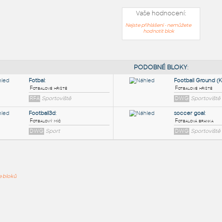
Vaše hodnocení:
Nejste přihlášeni - nemůžete
hodnotit blok
PODOB
Fotbal
:
ře bloků
Fotbalové hřiště
RFA
Sportoviště
Football3d
:
Fotbalový míč