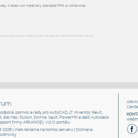
ionally. It does not meet any standard FIFA or otherwise.
DWG
Sport
l součást prvek stafáž výkres kategorie kolekce free block library
rum
ARKA
Cente
, podpora, pomoc a rady pro AutoCAD, LT, Inventor, Revit,
KONT
3D, 3ds Max, Fusion, Forma, Vault, PowerMill a další Autodesk
webma
support firmy ARKANCE). Viz
O portálu
.
© 2026 |
Web reklama
na tomto serveru |
Ochrana
podmínky