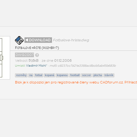
◄ DOWNLOAD
Fotbalove-hriste.dwg
Fotbalové hřiště (rozměry?)
DWG2007
Velikost
51,6kB
• ze dne
01.12.2006
Umístil:
Vladimír Michl^
•
md5: c8237cc7d21e3388ac8bcb5ab45b683b
rozměry
na
fotbal
kopaná
kopanou
football
soccer
plocha
trávník
Blok je k dispozici jen pro registrované členy webu CADforum.cz. Přihlas