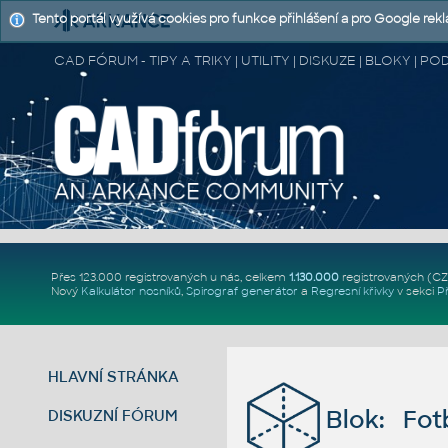
Tento portál využívá cookies pro funkce přihlášení a pro Google rek
CAD FÓRUM - TIPY A TRIKY | UTILITY | DISKUZE | BLOKY |
Přes 123.000 registrovaných u nás, celkem
1.130.000
registrovaných (C
Nový
Kalkulátor nosníků
,
Spirograf generátor
a
Regresní křivky
v sekci
P
HLAVNÍ STRÁNKA
Blok: Fot
DISKUZNÍ FÓRUM