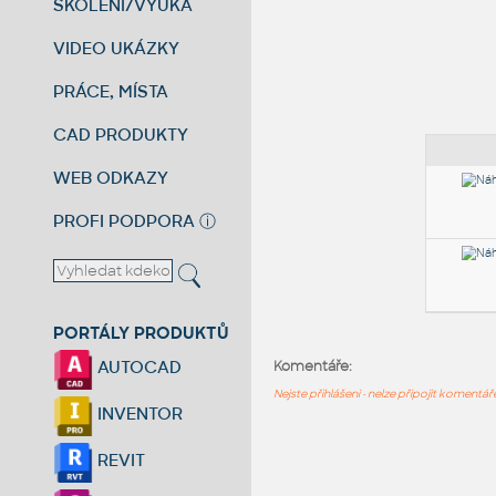
ŠKOLENÍ/VÝUKA
VIDEO UKÁZKY
PRÁCE, MÍSTA
CAD PRODUKTY
WEB ODKAZY
PROFI PODPORA
ⓘ
PORTÁLY PRODUKTŮ
AUTOCAD
Komentáře:
Nejste přihlášeni - nelze připojit komentá
INVENTOR
REVIT