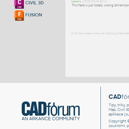
kpplans
(25.09.2014 9:49:12)
CIVIL 3D
This field is just totally wrong dimens
FUSION
CAD download: knihovna rodina symbol detai
CAD
fó
Tipy, triky
Map, Civil 
aplikace (
Copyright 
soukromí, 