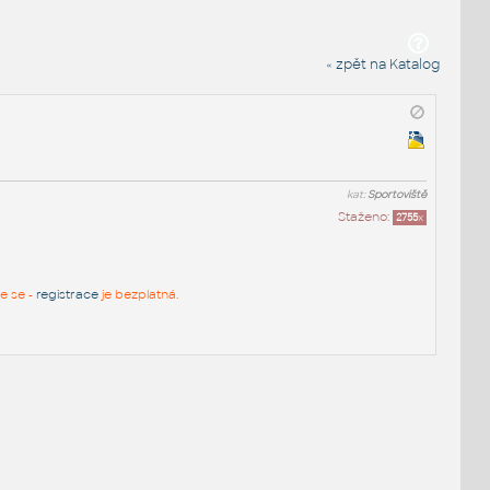
« zpět na Katalog
kat:
Sportoviště
Staženo:
2755
x
te se -
registrace
je bezplatná.