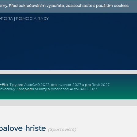
lamy. Před pokračováním vyjadřete, zda souhlasíte s použitím cookies.
 PODPORA | POMOC A RADY
Z+EN)
. Tipy pro
AutoCAD 2027
, pro
Inventor 2027
a pro
Revit 2027
.
řevodníky
.
Kompletní
příkazy
a
proměnné AutoCADu 2027
.
balove-hriste
(Sportoviště)