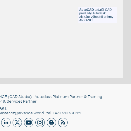
DWG
Sportoviště
AutoCAD
a další CAD
produkty Autodesk
získáte výhodně u firmy
ARKANCE
NCE
(CAD Studio) - Autodesk Platinum Partner & Training
r & Services Partner
AKT:
ster.cz@arkance.world | tel. +420 910 970 111