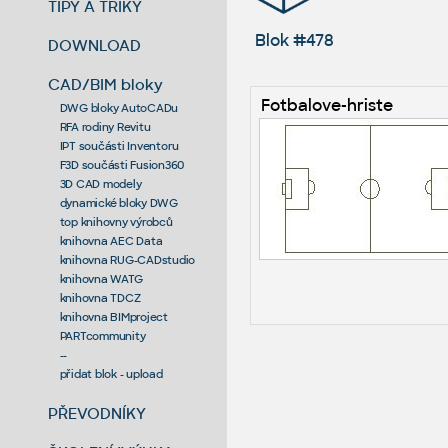
TIPY A TRIKY
Blok #478
DOWNLOAD
CAD/BIM bloky
Fotbalove-hriste
DWG bloky AutoCADu
RFA rodiny Revitu
IPT součásti Inventoru
F3D součásti Fusion360
3D CAD modely
dynamické bloky DWG
top knihovny výrobců
knihovna AEC Data
knihovna RUG-CADstudio
knihovna WATG
knihovna TDCZ
knihovna BIMproject
PARTcommunity
--
přidat blok - upload
PŘEVODNÍKY