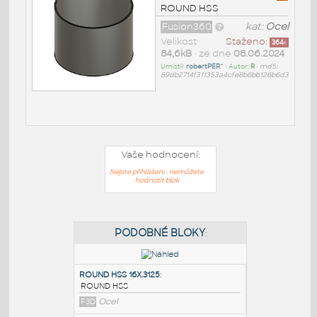
ROUND HSS
Fusion360
kat:
Ocel
Velikost
Staženo:
364
x
84,6kB
• ze dne
08.06.2024
Umístil:
robertPER^
• Autor:
R
•
md5:
89db2714f311353a4cfe8b6bb126b6d3
Vaše hodnocení:
Nejste přihlášeni - nemůžete
hodnotit blok