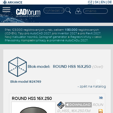
CZ
|
SK
|
EN
|
DE
Přes 123.000 registrovaných u nás, celkem
1.130.000
registrovaných
(CZ+EN)
. Tipy pro
AutoCAD 2027
, pro
Inventor 2027
a pro
Revit 2027
.
Nový
Kalkulátor nosníků
,
Spirograf generátor
a
Regresní křivky
v sekci
Převodníky
.
Kompletní
příkazy
a
proměnné AutoCADu 2027
.
Blok-model: ROUND HSS 16X.250
(Ocel)
Blok-model #24749
« zpět na Katalog
ROUND HSS 16X.250
◄ DOWNLOAD
ROUN
D_HSS_16X.250.f3d