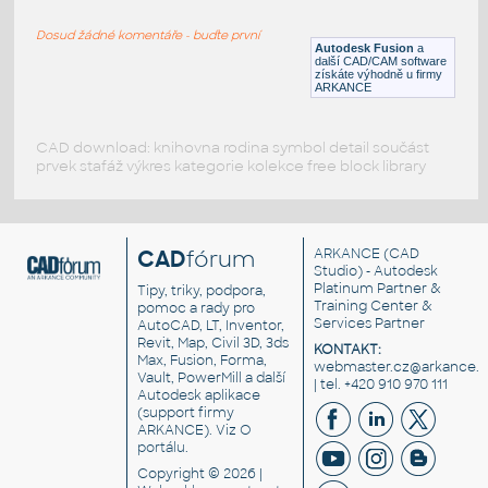
ROUND HSS
Dosud žádné komentáře - buďte první
F3D
Ocel
Autodesk Fusion
a
další CAD/CAM software
získáte výhodně u firmy
ARKANCE
CAD download: knihovna rodina symbol detail součást
prvek stafáž výkres kategorie kolekce free block library
CAD
fórum
ARKANCE
(CAD
Studio) - Autodesk
Platinum Partner &
Tipy, triky, podpora,
Training Center &
pomoc a rady pro
Services Partner
AutoCAD, LT, Inventor,
Revit, Map, Civil 3D, 3ds
KONTAKT:
Max, Fusion, Forma,
webmaster.cz@arkance.w
Vault, PowerMill a další
| tel. +420 910 970 111
Autodesk aplikace
(support firmy
ARKANCE). Viz
O
portálu
.
Copyright © 2026 |