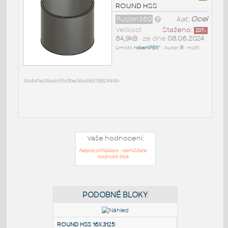
ROUND HSS
Fusion360
kat:
Ocel
Velikost
Staženo:
207
x
84,9kB
• ze dne
08.06.2024
Umístil:
robertPER^
• Autor:
R
•
md5:
14cb41e26adc5fc0be0da98d7882444b
Vaše hodnocení:
Nejste přihlášeni - nemůžete
hodnotit blok