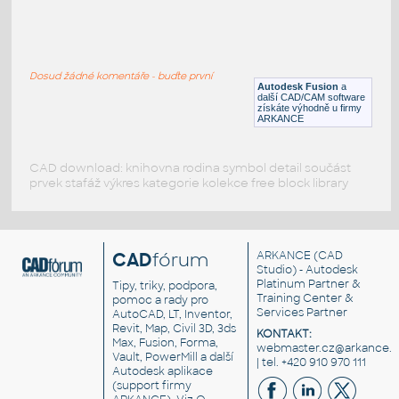
ROUND HSS 16X.500
:
ROUND HSS
Dosud žádné komentáře - buďte první
F3D
Ocel
Autodesk Fusion
a
další CAD/CAM software
získáte výhodně u firmy
ARKANCE
CAD download: knihovna rodina symbol detail součást
prvek stafáž výkres kategorie kolekce free block library
CAD
fórum
ARKANCE
(CAD
Studio) - Autodesk
Platinum Partner &
Tipy, triky, podpora,
Training Center &
pomoc a rady pro
Services Partner
AutoCAD, LT, Inventor,
Revit, Map, Civil 3D, 3ds
KONTAKT:
Max, Fusion, Forma,
webmaster.cz@arkance.w
Vault, PowerMill a další
| tel. +420 910 970 111
Autodesk aplikace
(support firmy