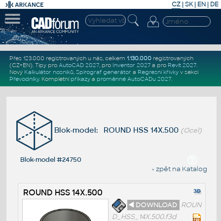
CZ
|
SK
|
EN
|
DE
Přes 123.000 registrovaných u nás, celkem
1.130.000
registrovaných
(CZ+EN)
. Tipy pro
AutoCAD 2027
, pro
Inventor 2027
a pro
Revit 2027
.
Nový
Kalkulátor nosníků
,
Spirograf generátor
a
Regresní křivky
v sekci
Převodníky
.
Kompletní
příkazy
a
proměnné AutoCADu 2027
.
Blok-model: ROUND HSS 14X.500
(Ocel)
Blok-model #24750
« zpět na Katalog
ROUND HSS 14X.500
◄ DOWNLOAD
ROUN
D_HSS_14X.500.f3d