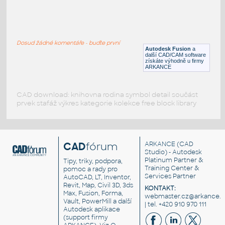
ROUND HSS 16X.500
:
ROUND HSS
Dosud žádné komentáře - buďte první
F3D
Ocel
Autodesk Fusion
a
další CAD/CAM software
získáte výhodně u firmy
ARKANCE
CAD download: knihovna rodina symbol detail součást
prvek stafáž výkres kategorie kolekce free block library
CAD
fórum
ARKANCE
(CAD
Studio) - Autodesk
Platinum Partner &
Tipy, triky, podpora,
Training Center &
pomoc a rady pro
Services Partner
AutoCAD, LT, Inventor,
Revit, Map, Civil 3D, 3ds
KONTAKT:
Max, Fusion, Forma,
webmaster.cz@arkance.w
Vault, PowerMill a další
| tel. +420 910 970 111
Autodesk aplikace
(support firmy