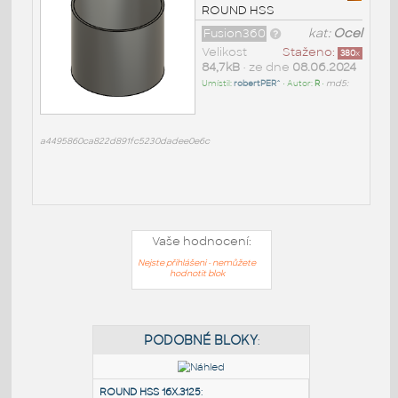
ROUND HSS
Fusion360
kat:
Ocel
Velikost
Staženo:
380
x
84,7kB
• ze dne
08.06.2024
Umístil:
robertPER^
• Autor:
R
•
md5:
a4495860ca822d891fc5230dadee0e6c
Vaše hodnocení:
Nejste přihlášeni - nemůžete
hodnotit blok