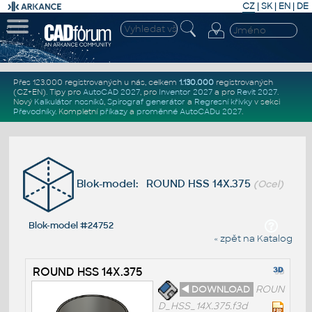
CZ
|
SK
|
EN
|
DE
Přes 123.000 registrovaných u nás, celkem
1.130.000
registrovaných
(CZ+EN)
. Tipy pro
AutoCAD 2027
, pro
Inventor 2027
a pro
Revit 2027
.
Nový
Kalkulátor nosníků
,
Spirograf generátor
a
Regresní křivky
v sekci
Převodníky
.
Kompletní
příkazy
a
proměnné AutoCADu 2027
.
Blok-model: ROUND HSS 14X.375
(Ocel)
Blok-model #24752
« zpět na Katalog
ROUND HSS 14X.375
◄ DOWNLOAD
ROUN
D_HSS_14X.375.f3d