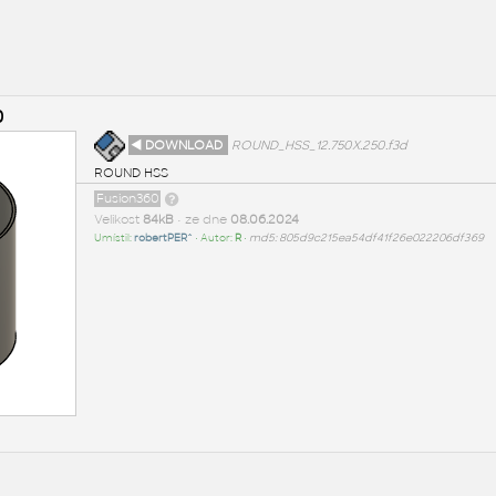
0
◄ DOWNLOAD
ROUND_HSS_12.750X.250.f3d
ROUND HSS
Fusion360
Velikost
84kB
• ze dne
08.06.2024
Umístil:
robertPER^
• Autor:
R
•
md5: 805d9c215ea54df41f26e022206df369