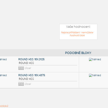
Vaše hodnocení:
Nejste přihlášeni - nemůžete
hodnotit blok
PODOB
ře bloků
ROUND HSS 16X.3125
: