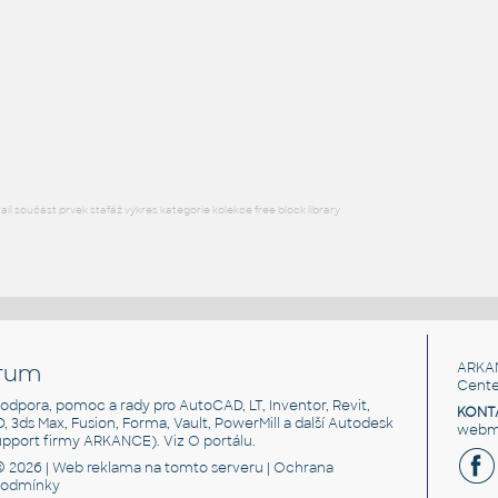
ROUND HSS
F3D
Ocel
ROUND HSS 16X.4375
:
ROUND HSS
F3D
Ocel
l součást prvek stafáž výkres kategorie kolekce free block library
rum
ARKA
Cente
, podpora, pomoc a rady pro AutoCAD, LT, Inventor, Revit,
KONT
3D, 3ds Max, Fusion, Forma, Vault, PowerMill a další Autodesk
webma
support firmy ARKANCE). Viz
O portálu
.
© 2026 |
Web reklama
na tomto serveru |
Ochrana
podmínky