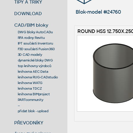
TIPY A TRIKY
Blok-model #24760
DOWNLOAD
CAD/BIM bloky
ROUND HSS 12.750X.25
DWG bloky AutoCADu
RFA rodiny Revitu
IPT součásti Inventoru
F3D součásti Fusion360
3D CAD modely
dynamické bloky DWG
top knihovny výrobců
knihovna AEC Data
knihovna RUG-CADstudio
knihovna WATG
knihovna TDCZ
knihovna BIMproject
PARTcommunity
--
přidat blok - upload
PŘEVODNÍKY