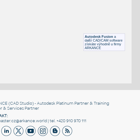
ROUND HSS
F3D
Ocel
ROUND HSS 16X.500
:
ROUND HSS
Autodesk Fusion
a
F3D
Ocel
další CAD/CAM software
získáte výhodně u firmy
ARKANCE
NCE
(CAD Studio) - Autodesk Platinum Partner & Training
r & Services Partner
AKT:
ster.cz@arkance.world | tel. +420 910 970 111