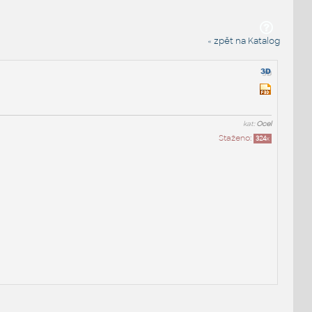
« zpět na Katalog
kat:
Ocel
Staženo:
324
x