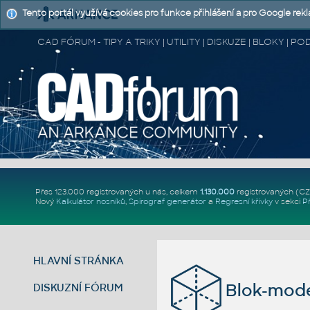
Tento portál využívá cookies pro funkce přihlášení a pro Google rek
CAD FÓRUM - TIPY A TRIKY | UTILITY | DISKUZE | BLOKY |
Přes 123.000 registrovaných u nás, celkem
1.130.000
registrovaných (C
Nový
Kalkulátor nosníků
,
Spirograf generátor
a
Regresní křivky
v sekci
P
HLAVNÍ STRÁNKA
Blok-mode
DISKUZNÍ FÓRUM