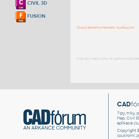
CIVIL 3D
FUSION
Dosud žádné komentáře - buďte první
CAD download: knihovna rodina symbol detai
CAD
fó
Tipy, triky
Map, Civil 
aplikace (
Copyright 
soukromí, 