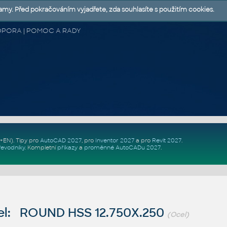
lamy. Před pokračováním vyjadřete, zda souhlasíte s použitím cookies.
 PODPORA | POMOC A RADY
Z+EN)
. Tipy pro
AutoCAD 2027
, pro
Inventor 2027
a pro
Revit 2027
.
řevodníky
.
Kompletní
příkazy
a
proměnné AutoCADu 2027
.
l: ROUND HSS 12.750X.250
(Ocel)