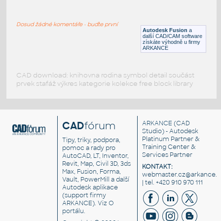
ROUND HSS 16X.500
:
ROUND HSS
Dosud žádné komentáře - buďte první
F3D
Ocel
Autodesk Fusion
a
další CAD/CAM software
získáte výhodně u firmy
ARKANCE
CAD download: knihovna rodina symbol detail součást
prvek stafáž výkres kategorie kolekce free block library
CAD
fórum
ARKANCE
(CAD
Studio) - Autodesk
Platinum Partner &
Tipy, triky, podpora,
Training Center &
pomoc a rady pro
Services Partner
AutoCAD, LT, Inventor,
Revit, Map, Civil 3D, 3ds
KONTAKT:
Max, Fusion, Forma,
webmaster.cz@arkance.w
Vault, PowerMill a další
| tel. +420 910 970 111
Autodesk aplikace
(support firmy
ARKANCE). Viz
O
portálu
.