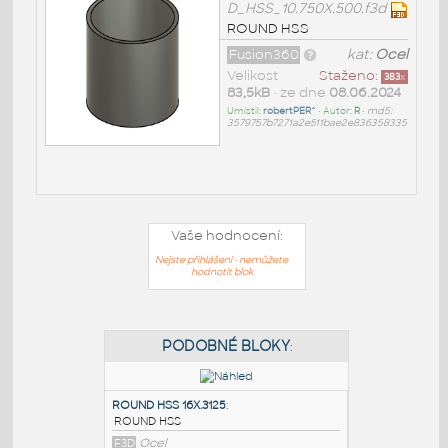
D_HSS_10.750X.500.f3d
ROUND HSS
Fusion360
kat:
Ocel
Velikost
Staženo:
383
x
83,5kB
• ze dne
08.06.2024
Umístil:
robertPER^
• Autor:
R
•
md5:
3579757b7271a2e511bae2e836358335
Vaše hodnocení:
Nejste přihlášeni - nemůžete
hodnotit blok