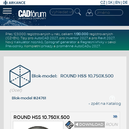
CZ
|
SK
|
EN
|
DE
Přes 123.000 registrovaných u nás, celkem
1.130.000
registrovaných
(CZ+EN)
. Tipy pro
AutoCAD 2027
, pro
Inventor 2027
a pro
Revit 2027
.
Nový
Kalkulátor nosníků
,
Spirograf generátor
a
Regresní křivky
v sekci
Převodníky
.
Kompletní
příkazy
a
proměnné AutoCADu 2027
.
Blok-model: ROUND HSS 10.750X.500
(Ocel)
Blok-model #24761
« zpět na Katalog
ROUND HSS 10.750X.500
◄ DOWNLOAD
ROUN