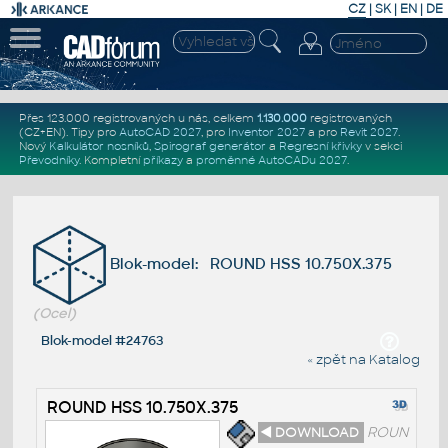
CZ
|
SK
|
EN
|
DE
Přes 123.000 registrovaných u nás, celkem
1.130.000
registrovaných
(CZ+EN)
. Tipy pro
AutoCAD 2027
, pro
Inventor 2027
a pro
Revit 2027
.
Nový
Kalkulátor nosníků
,
Spirograf generátor
a
Regresní křivky
v sekci
Převodníky
.
Kompletní
příkazy
a
proměnné AutoCADu 2027
.
Blok-model: ROUND HSS 10.750X.375
(Ocel)
Blok-model #24763
« zpět na Katalog
ROUND HSS 10.750X.375
◄ DOWNLOAD
ROUN