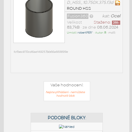
D_HSS_10.750X.375.f3d
ROUND HSS
Fusion360
kat:
Ocel
Velikost
Staženo:
268
x
83,7kB
• ze dne
08.06.2024
Umístil:
robertPER^
• Autor:
R
•
md5:
1cfbec870cd6ae149257bb66a669899e
Vaše hodnocení:
Nejste přihlášeni - nemůžete
hodnotit blok