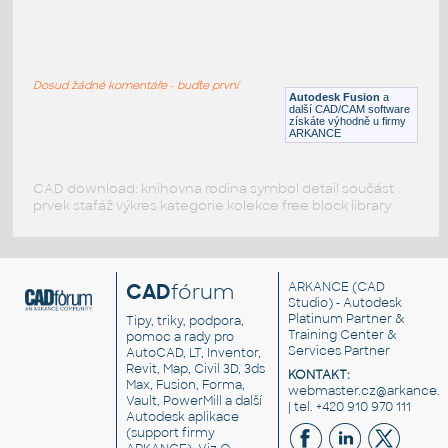
ROUND HSS 16X.500
:
ROUND HSS
Dosud žádné komentáře - buďte první
F3D
Ocel
Autodesk Fusion
a
další CAD/CAM software
získáte výhodně u firmy
ARKANCE
CAD download: knihovna rodina symbol detail součást
prvek stafáž výkres kategorie kolekce free block library
CAD
fórum
ARKANCE
(CAD
Studio) - Autodesk
Platinum Partner &
Tipy, triky, podpora,
Training Center &
pomoc a rady pro
Services Partner
AutoCAD, LT, Inventor,
Revit, Map, Civil 3D, 3ds
KONTAKT:
Max, Fusion, Forma,
webmaster.cz@arkance.w
Vault, PowerMill a další
| tel. +420 910 970 111
Autodesk aplikace
(support firmy