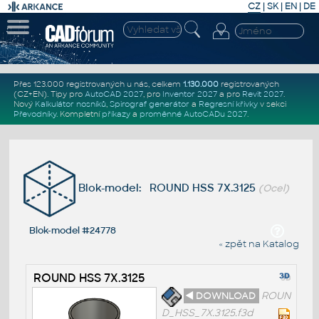
CZ
|
SK
|
EN
|
DE
Přes 123.000 registrovaných u nás, celkem
1.130.000
registrovaných
(CZ+EN)
. Tipy pro
AutoCAD 2027
, pro
Inventor 2027
a pro
Revit 2027
.
Nový
Kalkulátor nosníků
,
Spirograf generátor
a
Regresní křivky
v sekci
Převodníky
.
Kompletní
příkazy
a
proměnné AutoCADu 2027
.
Blok-model: ROUND HSS 7X.3125
(Ocel)
Blok-model #24778
« zpět na Katalog
ROUND HSS 7X.3125
◄ DOWNLOAD
ROUN
D_HSS_7X.3125.f3d