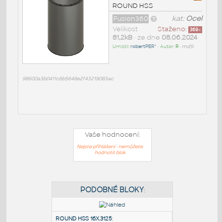
ROUND HSS
Fusion360
kat:
Ocel
Velikost
Staženo:
369
x
81,2kB
• ze dne
08.06.2024
Umístil:
robertPER^
• Autor:
R
•
md5:
98600a3b0411c6b5648e2f43219083ac
Vaše hodnocení:
Nejste přihlášeni - nemůžete
hodnotit blok