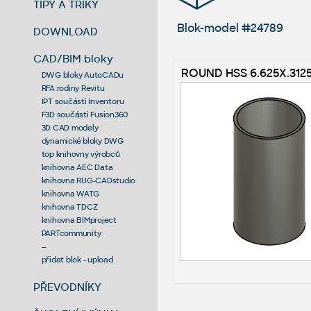
TIPY A TRIKY
Blok-model #24789
DOWNLOAD
CAD/BIM bloky
ROUND HSS 6.625X.312
DWG bloky AutoCADu
RFA rodiny Revitu
IPT součásti Inventoru
F3D součásti Fusion360
3D CAD modely
dynamické bloky DWG
top knihovny výrobců
knihovna AEC Data
knihovna RUG-CADstudio
knihovna WATG
knihovna TDCZ
knihovna BIMproject
PARTcommunity
--
přidat blok - upload
PŘEVODNÍKY