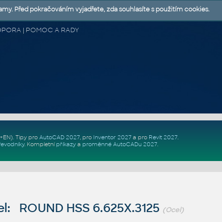
lamy. Před pokračováním vyjadřete, zda souhlasíte s použitím cookies.
 PODPORA | POMOC A RADY
Z+EN)
. Tipy pro
AutoCAD 2027
, pro
Inventor 2027
a pro
Revit 2027
.
řevodníky
.
Kompletní
příkazy
a
proměnné AutoCADu 2027
.
l: ROUND HSS 6.625X.3125
(Ocel)