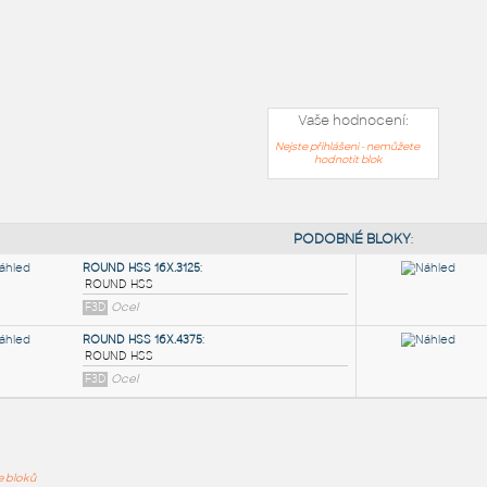
Vaše hodnocení:
Nejste přihlášeni - nemůžete
hodnotit blok
PODOB
ře bloků
ROUND HSS 16X.3125
: