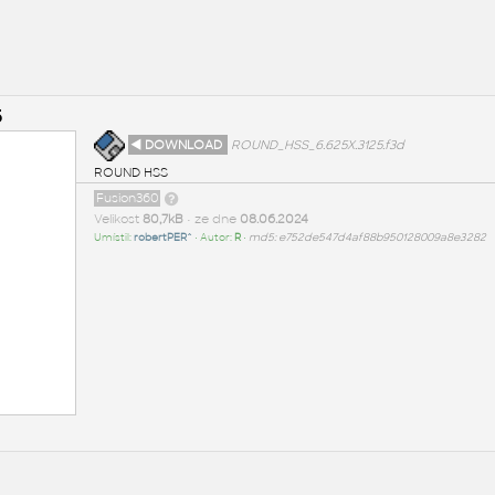
5
◄ DOWNLOAD
ROUND_HSS_6.625X.3125.f3d
ROUND HSS
Fusion360
Velikost
80,7kB
• ze dne
08.06.2024
Umístil:
robertPER^
• Autor:
R
•
md5: e752de547d4af88b950128009a8e3282