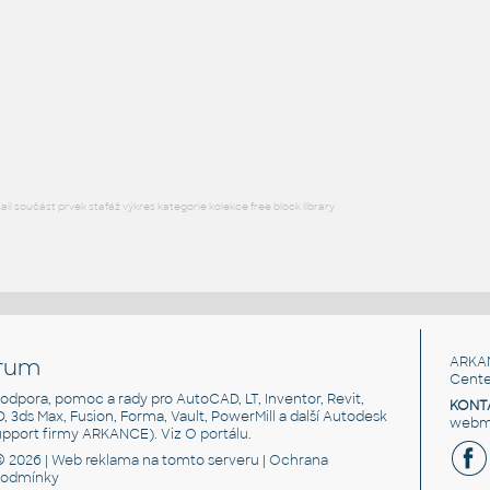
ROUND HSS
F3D
Ocel
ROUND HSS 16X.4375
:
ROUND HSS
F3D
Ocel
l součást prvek stafáž výkres kategorie kolekce free block library
rum
ARKA
Cente
, podpora, pomoc a rady pro AutoCAD, LT, Inventor, Revit,
KONT
3D, 3ds Max, Fusion, Forma, Vault, PowerMill a další Autodesk
webma
support firmy ARKANCE). Viz
O portálu
.
© 2026 |
Web reklama
na tomto serveru |
Ochrana
podmínky