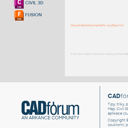
CIVIL 3D
FUSION
Dosud žádné komentáře - buďte první
CAD download: knihovna rodina symbol detai
CAD
fó
Tipy, triky
Map, Civil 
aplikace (
Copyright 
soukromí, 