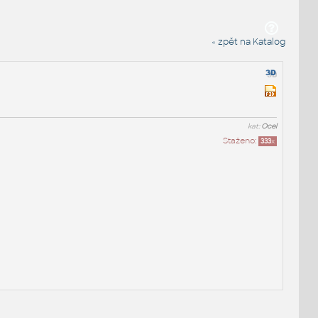
« zpět na Katalog
kat:
Ocel
Staženo:
333
x