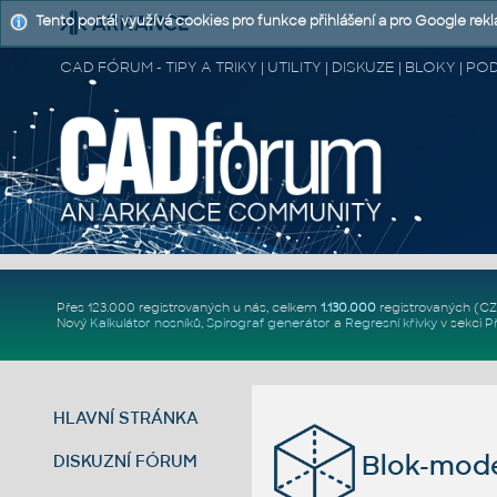
Tento portál využívá cookies pro funkce přihlášení a pro Google rek
CAD FÓRUM - TIPY A TRIKY | UTILITY | DISKUZE | BLOKY |
Přes 123.000 registrovaných u nás, celkem
1.130.000
registrovaných (C
Nový
Kalkulátor nosníků
,
Spirograf generátor
a
Regresní křivky
v sekci
P
HLAVNÍ STRÁNKA
Blok-mode
DISKUZNÍ FÓRUM