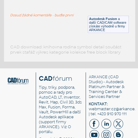
ROUND HSS 16X.500
:
ROUND HSS
Dosud žádné komentáře - buďte první
F3D
Ocel
Autodesk Fusion
a
další CAD/CAM software
získáte výhodně u firmy
ARKANCE
CAD download: knihovna rodina symbol detail součást
prvek stafáž výkres kategorie kolekce free block library
CAD
fórum
ARKANCE
(CAD
Studio) - Autodesk
Platinum Partner &
Tipy, triky, podpora,
Training Center &
pomoc a rady pro
Services Partner
AutoCAD, LT, Inventor,
Revit, Map, Civil 3D, 3ds
KONTAKT:
Max, Fusion, Forma,
webmaster.cz@arkance.w
Vault, PowerMill a další
| tel. +420 910 970 111
Autodesk aplikace
(support firmy
ARKANCE). Viz
O
portálu
.