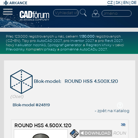
CZ
|
SK
|
EN
|
DE
Přes 123.000 registrovaných u nás, celkem
1.130.000
registrovaných
(CZ+EN)
. Tipy pro
AutoCAD 2027
, pro
Inventor 2027
a pro
Revit 2027
.
Nový
Kalkulátor nosníků
,
Spirograf generátor
a
Regresní křivky
v sekci
Převodníky
.
Kompletní
příkazy
a
proměnné AutoCADu 2027
.
Blok-model: ROUND HSS 4.500X.120
(Ocel)
Blok-model #24819
« zpět na Katalog
ROUND HSS 4.500X.120
◄ DOWNLOAD
ROUN