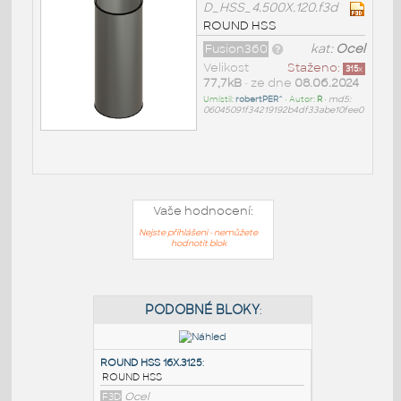
D_HSS_4.500X.120.f3d
ROUND HSS
Fusion360
kat:
Ocel
Velikost
Staženo:
315
x
77,7kB
• ze dne
08.06.2024
Umístil:
robertPER^
• Autor:
R
•
md5:
06045091f34219192b4df33abe10fee0
Vaše hodnocení:
Nejste přihlášeni - nemůžete
hodnotit blok