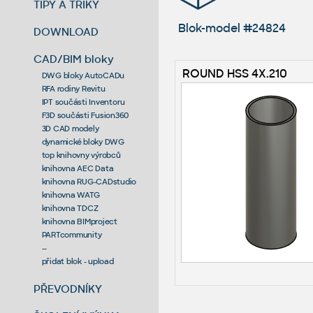
TIPY A TRIKY
Blok-model #24824
DOWNLOAD
CAD/BIM bloky
ROUND HSS 4X.210
DWG bloky AutoCADu
RFA rodiny Revitu
IPT součásti Inventoru
F3D součásti Fusion360
3D CAD modely
dynamické bloky DWG
top knihovny výrobců
knihovna AEC Data
knihovna RUG-CADstudio
knihovna WATG
knihovna TDCZ
knihovna BIMproject
PARTcommunity
--
přidat blok - upload
PŘEVODNÍKY