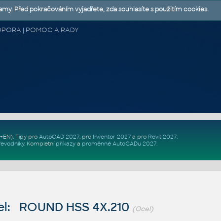
lamy. Před pokračováním vyjadřete, zda souhlasíte s použitím cookies.
 PODPORA | POMOC A RADY
Z+EN)
. Tipy pro
AutoCAD 2027
, pro
Inventor 2027
a pro
Revit 2027
.
řevodníky
.
Kompletní
příkazy
a
proměnné AutoCADu 2027
.
l: ROUND HSS 4X.210
(Ocel)