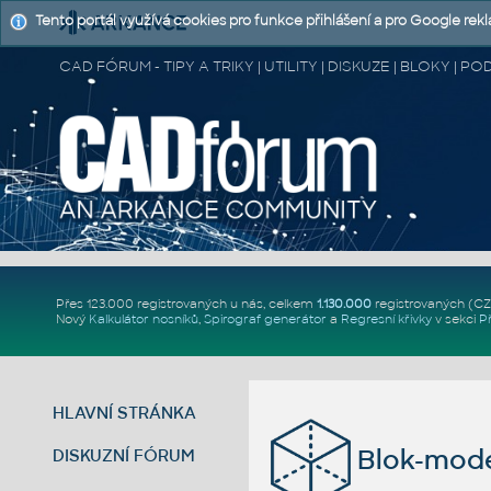
Tento portál využívá cookies pro funkce přihlášení a pro Google rek
CAD FÓRUM - TIPY A TRIKY | UTILITY | DISKUZE | BLOKY |
Přes 123.000 registrovaných u nás, celkem
1.130.000
registrovaných (C
Nový
Kalkulátor nosníků
,
Spirograf generátor
a
Regresní křivky
v sekci
P
HLAVNÍ STRÁNKA
Blok-mode
DISKUZNÍ FÓRUM