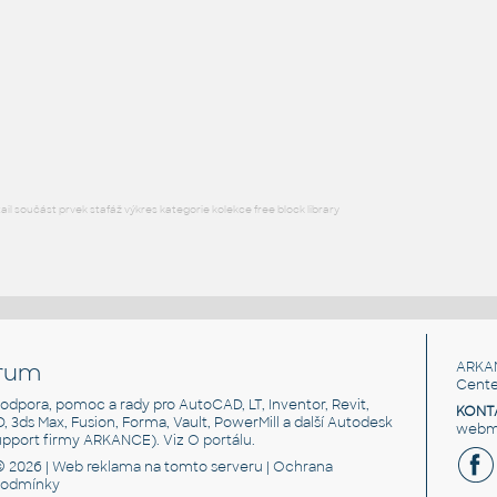
ROUND HSS
F3D
Ocel
ROUND HSS 16X.4375
:
ROUND HSS
F3D
Ocel
l součást prvek stafáž výkres kategorie kolekce free block library
rum
ARKA
Cente
, podpora, pomoc a rady pro AutoCAD, LT, Inventor, Revit,
KONT
3D, 3ds Max, Fusion, Forma, Vault, PowerMill a další Autodesk
webma
support firmy ARKANCE). Viz
O portálu
.
© 2026 |
Web reklama
na tomto serveru |
Ochrana
podmínky