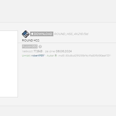
◄ DOWNLOAD
ROUND_HSS_4X.210.f3d
ROUND HSS
Fusion360
Velikost
77,8kB
• ze dne
08.06.2024
Umístil:
robertPER^
• Autor:
R
•
md5: 93c8cd291251bf4c1fa83fb190eaf721