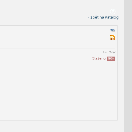
« zpět na Katalog
kat:
Ocel
Staženo:
196
x