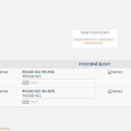
Vaše hodnocení:
Nejste přihlášeni - nemůžete
hodnotit blok
PODOB
ře bloků
ROUND HSS 16X.3125
: