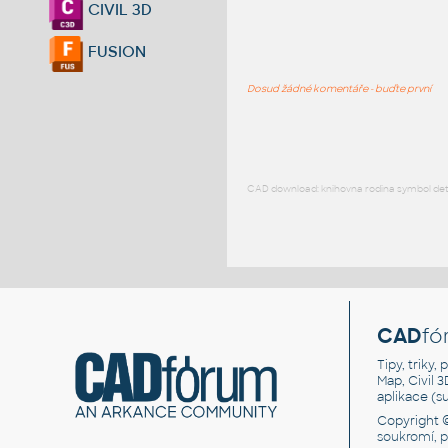
CIVIL 3D
FUSION
Dosud žádné komentáře - buďte první
CAD download: knihovna rodina symbol detai
CAD
fó
Tipy, triky
Map, Civil 
aplikace (
Copyright 
soukromí, 