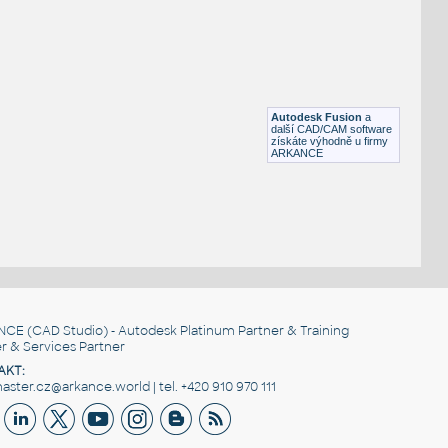
ROUND HSS
F3D
Ocel
ROUND HSS 16X.500
:
ROUND HSS
Autodesk Fusion
a
F3D
Ocel
další CAD/CAM software
získáte výhodně u firmy
ARKANCE
NCE
(CAD Studio) - Autodesk Platinum Partner & Training
r & Services Partner
AKT:
ster.cz@arkance.world | tel. +420 910 970 111