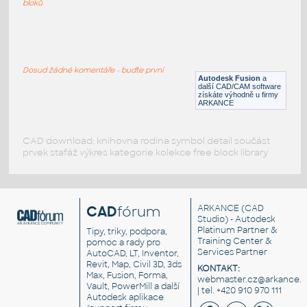
bloků
ROUND HSS 16X.500
:
ROUND HSS
Dosud žádné komentáře - buďte první
F3D
Ocel
Autodesk Fusion
a
další CAD/CAM software
získáte výhodně u firmy
ARKANCE
CAD download: knihovna rodina symbol detail součást
prvek stafáž výkres kategorie kolekce free block library
CAD
fórum
ARKANCE
(CAD
Studio) - Autodesk
Platinum Partner &
Tipy, triky, podpora,
Training Center &
pomoc a rady pro
Services Partner
AutoCAD, LT, Inventor,
Revit, Map, Civil 3D, 3ds
KONTAKT:
Max, Fusion, Forma,
webmaster.cz@arkance.w
Vault, PowerMill a další
| tel. +420 910 970 111
Autodesk aplikace