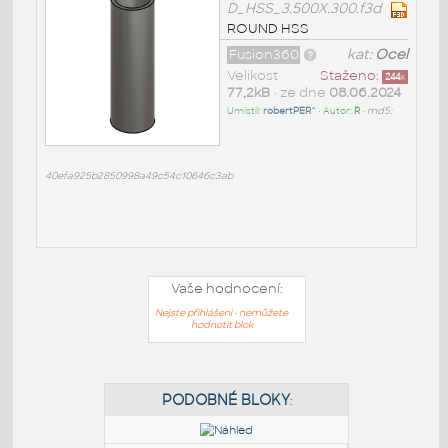
D_HSS_3.500X.300.f3d
ROUND HSS
Fusion360
kat:
Ocel
Velikost
Staženo:
244
x
77,2kB
• ze dne
08.06.2024
Umístil:
robertPER^
• Autor:
R
•
md5:
40efa925b2850998a49c54c10646c3ab
Vaše hodnocení:
Nejste přihlášeni - nemůžete
hodnotit blok