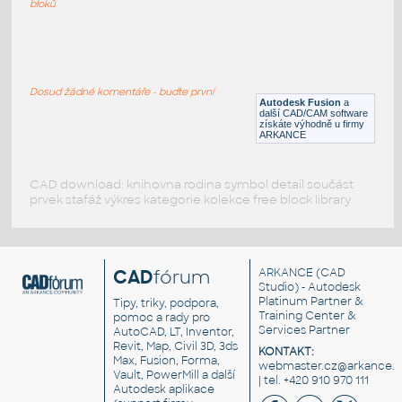
bloků
ROUND HSS 16X.500
:
ROUND HSS
Dosud žádné komentáře - buďte první
F3D
Ocel
Autodesk Fusion
a
další CAD/CAM software
získáte výhodně u firmy
ARKANCE
CAD download: knihovna rodina symbol detail součást
prvek stafáž výkres kategorie kolekce free block library
CAD
fórum
ARKANCE
(CAD
Studio) - Autodesk
Platinum Partner &
Tipy, triky, podpora,
Training Center &
pomoc a rady pro
Services Partner
AutoCAD, LT, Inventor,
Revit, Map, Civil 3D, 3ds
KONTAKT:
Max, Fusion, Forma,
webmaster.cz@arkance.w
Vault, PowerMill a další
| tel. +420 910 970 111
Autodesk aplikace