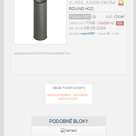
D_HSS_3.500X.216.f3d
ROUND HSS
Fusion360
kat:
Ocel
Velikost
77kB
•
Staženo:
325
x
ze dne
08.06.2024
Umístil:
robertPER^
• Autor:
R
•
md5:
abea6b4dde28d9c192f9a5e2bb9417ac
Vaše hodnocení:
Nejste přihlášeni - nemůžete
hodnotit blok