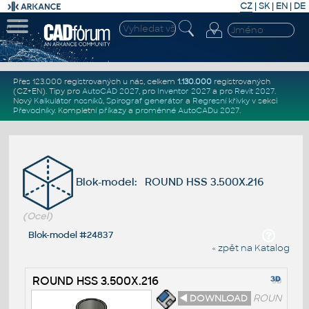
CZ
|
SK
|
EN
|
DE
Přes 123.000 registrovaných u nás, celkem
1.130.000
registrovaných
(CZ+EN)
. Tipy pro
AutoCAD 2027
, pro
Inventor 2027
a pro
Revit 2027
.
Nový
Kalkulátor nosníků
,
Spirograf generátor
a
Regresní křivky
v sekci
Převodníky
.
Kompletní
příkazy
a
proměnné AutoCADu 2027
.
Blok-model: ROUND HSS 3.500X.216
(Ocel)
Blok-model #24837
« zpět na Katalog
ROUND HSS 3.500X.216
◄ DOWNLOAD
ROUN