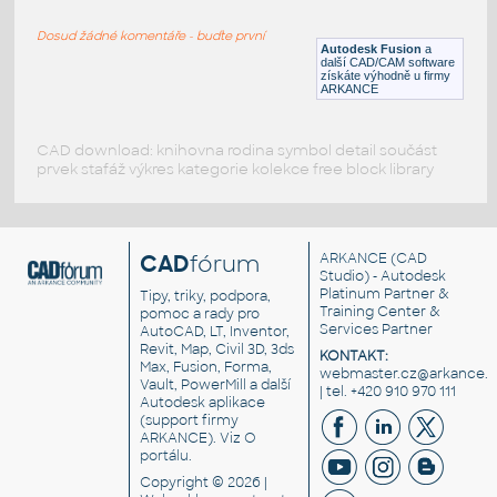
ROUND HSS
Dosud žádné komentáře - buďte první
F3D
Ocel
Autodesk Fusion
a
další CAD/CAM software
získáte výhodně u firmy
ARKANCE
CAD download: knihovna rodina symbol detail součást
prvek stafáž výkres kategorie kolekce free block library
CAD
fórum
ARKANCE
(CAD
Studio) - Autodesk
Platinum Partner &
Tipy, triky, podpora,
Training Center &
pomoc a rady pro
Services Partner
AutoCAD, LT, Inventor,
Revit, Map, Civil 3D, 3ds
KONTAKT:
Max, Fusion, Forma,
webmaster.cz@arkance.w
Vault, PowerMill a další
| tel. +420 910 970 111
Autodesk aplikace
(support firmy
ARKANCE). Viz
O
portálu
.
Copyright © 2026 |