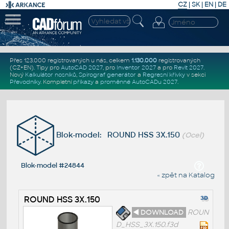
CZ
|
SK
|
EN
|
DE
Přes 123.000 registrovaných u nás, celkem
1.130.000
registrovaných
(CZ+EN)
. Tipy pro
AutoCAD 2027
, pro
Inventor 2027
a pro
Revit 2027
.
Nový
Kalkulátor nosníků
,
Spirograf generátor
a
Regresní křivky
v sekci
Převodníky
.
Kompletní
příkazy
a
proměnné AutoCADu 2027
.
Blok-model: ROUND HSS 3X.150
(Ocel)
Blok-model #24844
« zpět na Katalog
ROUND HSS 3X.150
◄ DOWNLOAD
ROUN
D_HSS_3X.150.f3d