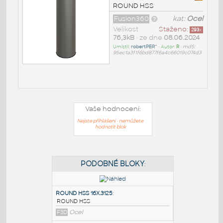
ROUND HSS
Fusion360
kat:
Ocel
Velikost
Staženo:
293
x
76,3kB
• ze dne
08.06.2024
Umístil:
robertPER^
• Autor:
R
•
md5:
95ec1a3f1f6bd877f6a4c66019c074d3
Vaše hodnocení:
Nejste přihlášeni - nemůžete
hodnotit blok