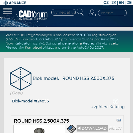
CZ
|
SK
|
EN
|
DE
Přes 123.000 registrovaných u nás, celkem
1.130.000
registrovaných
(CZ+EN)
. Tipy pro
AutoCAD 2027
, pro
Inventor 2027
a pro
Revit 2027
.
Nový
Kalkulátor nosníků
,
Spirograf generátor
a
Regresní křivky
v sekci
Převodníky
.
Kompletní
příkazy
a
proměnné AutoCADu 2027
.
Blok-model: ROUND HSS 2.500X.375
(Ocel)
Blok-model #24855
« zpět na Katalog
ROUND HSS 2.500X.375
◄ DOWNLOAD
ROUN