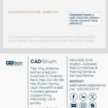
ROUND HSS 16X.500
:
ROUND HSS
Dosud žádné komentáře - buďte první
F3D
Ocel
Autodesk Fusion
a
další CAD/CAM software
získáte výhodně u firmy
ARKANCE
CAD download: knihovna rodina symbol detail součást
prvek stafáž výkres kategorie kolekce free block library
CAD
fórum
ARKANCE
(CAD
Studio) - Autodesk
Platinum Partner &
Tipy, triky, podpora,
Training Center &
pomoc a rady pro
Services Partner
AutoCAD, LT, Inventor,
Revit, Map, Civil 3D, 3ds
KONTAKT:
Max, Fusion, Forma,
webmaster.cz@arkance.w
Vault, PowerMill a další
| tel. +420 910 970 111
Autodesk aplikace
(support firmy
ARKANCE). Viz
O
portálu
.