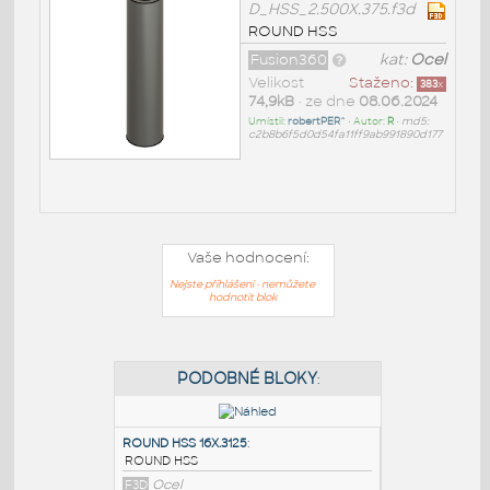
D_HSS_2.500X.375.f3d
ROUND HSS
Fusion360
kat:
Ocel
Velikost
Staženo:
383
x
74,9kB
• ze dne
08.06.2024
Umístil:
robertPER^
• Autor:
R
•
md5:
c2b8b6f5d0d54fa11ff9ab991890d177
Vaše hodnocení:
Nejste přihlášeni - nemůžete
hodnotit blok