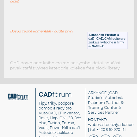
bloků
ROUND HSS 16X.500
:
ROUND HSS
Dosud žádné komentáře - buďte první
F3D
Ocel
Autodesk Fusion
a
další CAD/CAM software
získáte výhodně u firmy
ARKANCE
CAD download: knihovna rodina symbol detail součást
prvek stafáž výkres kategorie kolekce free block library
CAD
fórum
ARKANCE
(CAD
Studio) - Autodesk
Platinum Partner &
Tipy, triky, podpora,
Training Center &
pomoc a rady pro
Services Partner
AutoCAD, LT, Inventor,
Revit, Map, Civil 3D, 3ds
KONTAKT:
Max, Fusion, Forma,
webmaster.cz@arkance.w
Vault, PowerMill a další
| tel. +420 910 970 111
Autodesk aplikace