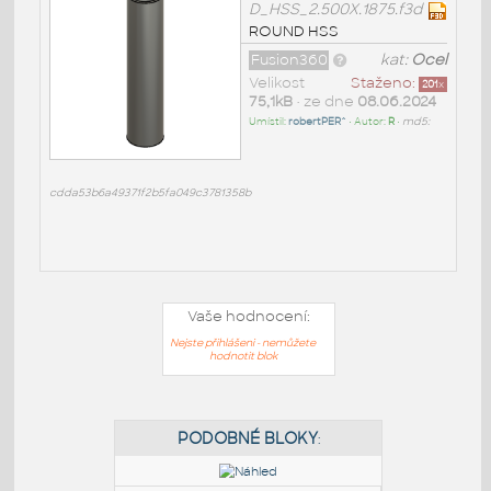
D_HSS_2.500X.1875.f3d
ROUND HSS
Fusion360
kat:
Ocel
Velikost
Staženo:
201
x
75,1kB
• ze dne
08.06.2024
Umístil:
robertPER^
• Autor:
R
•
md5:
cdda53b6a49371f2b5fa049c3781358b
Vaše hodnocení:
Nejste přihlášeni - nemůžete
hodnotit blok