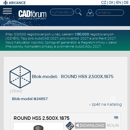
CZ
|
SK
|
EN
|
DE
Přes 123.000 registrovaných u nás, celkem
1.130.000
registrovaných
(CZ+EN)
. Tipy pro
AutoCAD 2027
, pro
Inventor 2027
a pro
Revit 2027
.
Nový
Kalkulátor nosníků
,
Spirograf generátor
a
Regresní křivky
v sekci
Převodníky
.
Kompletní
příkazy
a
proměnné AutoCADu 2027
.
Blok-model: ROUND HSS 2.500X.1875
(Ocel)
Blok-model #24857
« zpět na Katalog
ROUND HSS 2.500X.1875
◄ DOWNLOAD
ROUN