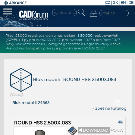
CZ
|
SK
|
EN
|
DE
Přes 123.000 registrovaných u nás, celkem
1.130.000
registrovaných
(CZ+EN)
. Tipy pro
AutoCAD 2027
, pro
Inventor 2027
a pro
Revit 2027
.
Nový
Kalkulátor nosníků
,
Spirograf generátor
a
Regresní křivky
v sekci
Převodníky
.
Kompletní
příkazy
a
proměnné AutoCADu 2027
.
Blok-model: ROUND HSS 2.500X.083
(Ocel)
Blok-model #24863
« zpět na Katalog
ROUND HSS 2.500X.083
◄ DOWNLOAD
ROUN