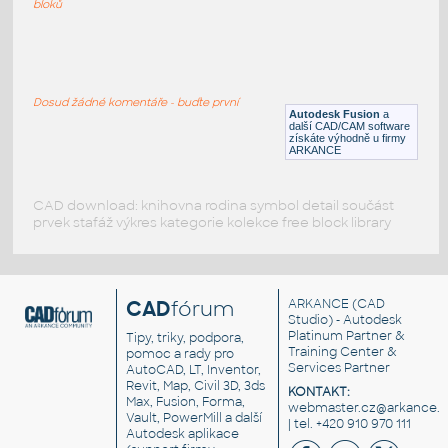
bloků
ROUND HSS 16X.500
:
ROUND HSS
Dosud žádné komentáře - buďte první
F3D
Ocel
Autodesk Fusion
a
další CAD/CAM software
získáte výhodně u firmy
ARKANCE
CAD download: knihovna rodina symbol detail součást
prvek stafáž výkres kategorie kolekce free block library
CAD
fórum
ARKANCE
(CAD
Studio) - Autodesk
Platinum Partner &
Tipy, triky, podpora,
Training Center &
pomoc a rady pro
Services Partner
AutoCAD, LT, Inventor,
Revit, Map, Civil 3D, 3ds
KONTAKT:
Max, Fusion, Forma,
webmaster.cz@arkance.w
Vault, PowerMill a další
| tel. +420 910 970 111
Autodesk aplikace