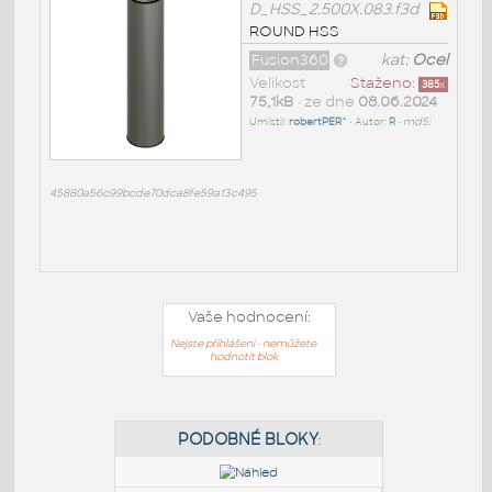
D_HSS_2.500X.083.f3d
ROUND HSS
Fusion360
kat:
Ocel
Velikost
Staženo:
385
x
75,1kB
• ze dne
08.06.2024
Umístil:
robertPER^
• Autor:
R
•
md5:
45880a56c99bcde70dca8fe59a13c495
Vaše hodnocení:
Nejste přihlášeni - nemůžete
hodnotit blok