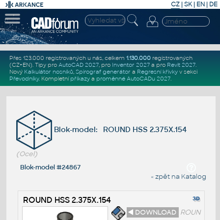
CZ
|
SK
|
EN
|
DE
Přes 123.000 registrovaných u nás, celkem
1.130.000
registrovaných
(CZ+EN)
. Tipy pro
AutoCAD 2027
, pro
Inventor 2027
a pro
Revit 2027
.
Nový
Kalkulátor nosníků
,
Spirograf generátor
a
Regresní křivky
v sekci
Převodníky
.
Kompletní
příkazy
a
proměnné AutoCADu 2027
.
Blok-model: ROUND HSS 2.375X.154
(Ocel)
Blok-model #24867
« zpět na Katalog
ROUND HSS 2.375X.154
◄ DOWNLOAD
ROUN