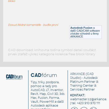
bloků
ROUND HSS 16X.500
:
ROUND HSS
Dosud žádné komentáře - buďte první
F3D
Ocel
Autodesk Fusion
a
další CAD/CAM software
získáte výhodně u firmy
ARKANCE
CAD download: knihovna rodina symbol detail součást
prvek stafáž výkres kategorie kolekce free block library
CAD
fórum
ARKANCE
(CAD
Studio) - Autodesk
Platinum Partner &
Tipy, triky, podpora,
Training Center &
pomoc a rady pro
Services Partner
AutoCAD, LT, Inventor,
Revit, Map, Civil 3D, 3ds
KONTAKT:
Max, Fusion, Forma,
webmaster.cz@arkance.w
Vault, PowerMill a další
| tel. +420 910 970 111
Autodesk aplikace