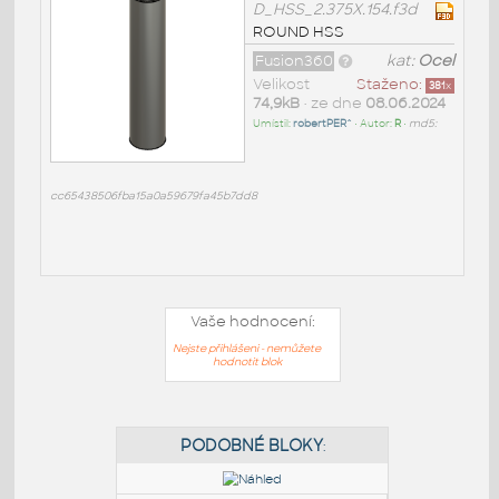
D_HSS_2.375X.154.f3d
ROUND HSS
Fusion360
kat:
Ocel
Velikost
Staženo:
381
x
74,9kB
• ze dne
08.06.2024
Umístil:
robertPER^
• Autor:
R
•
md5:
cc65438506fba15a0a59679fa45b7dd8
Vaše hodnocení:
Nejste přihlášeni - nemůžete
hodnotit blok