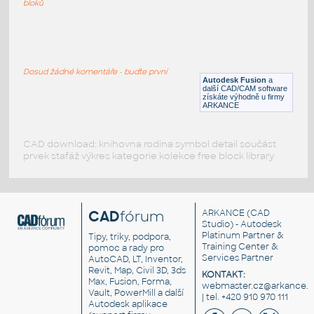
bloků
ROUND HSS 16X.500
:
ROUND HSS
Dosud žádné komentáře - buďte první
F3D
Ocel
Autodesk Fusion
a
další CAD/CAM software
získáte výhodně u firmy
ARKANCE
CAD download: knihovna rodina symbol detail součást
prvek stafáž výkres kategorie kolekce free block library
CAD
fórum
ARKANCE
(CAD
Studio) - Autodesk
Platinum Partner &
Tipy, triky, podpora,
Training Center &
pomoc a rady pro
Services Partner
AutoCAD, LT, Inventor,
Revit, Map, Civil 3D, 3ds
KONTAKT:
Max, Fusion, Forma,
webmaster.cz@arkance.w
Vault, PowerMill a další
| tel. +420 910 970 111
Autodesk aplikace