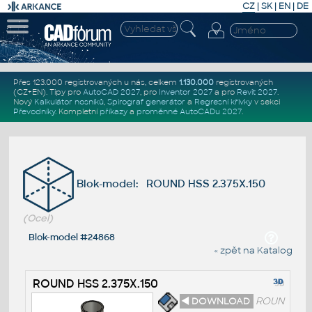
CZ
|
SK
|
EN
|
DE
Přes 123.000 registrovaných u nás, celkem
1.130.000
registrovaných
(CZ+EN)
. Tipy pro
AutoCAD 2027
, pro
Inventor 2027
a pro
Revit 2027
.
Nový
Kalkulátor nosníků
,
Spirograf generátor
a
Regresní křivky
v sekci
Převodníky
.
Kompletní
příkazy
a
proměnné AutoCADu 2027
.
Blok-model: ROUND HSS 2.375X.150
(Ocel)
Blok-model #24868
« zpět na Katalog
ROUND HSS 2.375X.150
◄ DOWNLOAD
ROUN