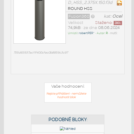
D_HSS_2.375X.150.f3d
ROUND HSS
Fusion360
kat:
Ocel
Velikost
Staženo:
290
x
74,9kB
• ze dne
08.06.2024
Umístil:
robertPER^
• Autor:
R
•
md5:
755d83937ac11f400cfec0b8859c3c97
Vaše hodnocení:
Nejste přihlášeni - nemůžete
hodnotit blok