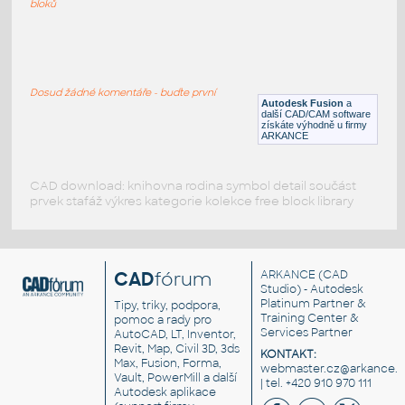
bloků
ROUND HSS 16X.500
:
ROUND HSS
Dosud žádné komentáře - buďte první
F3D
Ocel
Autodesk Fusion
a
další CAD/CAM software
získáte výhodně u firmy
ARKANCE
CAD download: knihovna rodina symbol detail součást
prvek stafáž výkres kategorie kolekce free block library
CAD
fórum
ARKANCE
(CAD
Studio) - Autodesk
Platinum Partner &
Tipy, triky, podpora,
Training Center &
pomoc a rady pro
Services Partner
AutoCAD, LT, Inventor,
Revit, Map, Civil 3D, 3ds
KONTAKT:
Max, Fusion, Forma,
webmaster.cz@arkance.w
Vault, PowerMill a další
| tel. +420 910 970 111
Autodesk aplikace