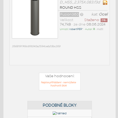
D_HSS_2.375X.083.f3d
ROUND HSS
Fusion360
kat:
Ocel
Velikost
Staženo:
218
x
74,7kB
• ze dne
08.06.2024
Umístil:
robertPER^
• Autor:
R
•
md5:
3568191749c6f6040a2594ceb20bc269
Vaše hodnocení:
Nejste přihlášeni - nemůžete
hodnotit blok