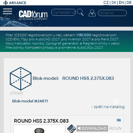
CZ
|
SK
|
EN
|
DE
Přes 123.000 registrovaných u nás, celkem
1.130.000
registrovaných
(CZ+EN)
. Tipy pro
AutoCAD 2027
, pro
Inventor 2027
a pro
Revit 2027
.
Nový
Kalkulátor nosníků
,
Spirograf generátor
a
Regresní křivky
v sekci
Převodníky
.
Kompletní
příkazy
a
proměnné AutoCADu 2027
.
Blok-model: ROUND HSS 2.375X.083
(Ocel)
Blok-model #24871
« zpět na Katalog
ROUND HSS 2.375X.083
◄ DOWNLOAD
ROUN