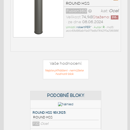
ROUND HSS
Fusion360
kat:
Ocel
Velikost
74,1kB
Staženo:
316
x
• ze dne
08.06.2024
Umístil:
robertPER^
• Autor:
R
•
md5:
acc49d86ab11a971e8d7442ffa296986
Vaše hodnocení:
Nejste přihlášeni - nemůžete
hodnotit blok