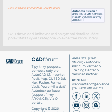
ROUND HSS
Dosud žádné komentáře - buďte první
F3D
Ocel
Autodesk Fusion
a
další CAD/CAM software
získáte výhodně u firmy
ARKANCE
CAD download: knihovna rodina symbol detail součást
prvek stafáž výkres kategorie kolekce free block library
CAD
fórum
ARKANCE
(CAD
Studio) - Autodesk
Platinum Partner &
Tipy, triky, podpora,
Training Center &
pomoc a rady pro
Services Partner
AutoCAD, LT, Inventor,
Revit, Map, Civil 3D, 3ds
KONTAKT:
Max, Fusion, Forma,
webmaster.cz@arkance.w
Vault, PowerMill a další
| tel. +420 910 970 111
Autodesk aplikace
(support firmy
ARKANCE). Viz
O
portálu
.
Copyright © 2026 |