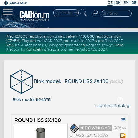
CZ
|
SK
|
EN
|
DE
Přes 123.000 registrovaných u nás, celkem
1.130.000
registrovaných
(CZ+EN)
. Tipy pro
AutoCAD 2027
, pro
Inventor 2027
a pro
Revit 2027
.
Nový
Kalkulátor nosníků
,
Spirograf generátor
a
Regresní křivky
v sekci
Převodníky
.
Kompletní
příkazy
a
proměnné AutoCADu 2027
.
Blok-model: ROUND HSS 2X.100
(Ocel)
Blok-model #24875
« zpět na Katalog
ROUND HSS 2X.100
◄ DOWNLOAD
ROUN
D_HSS_2X.100.f3d