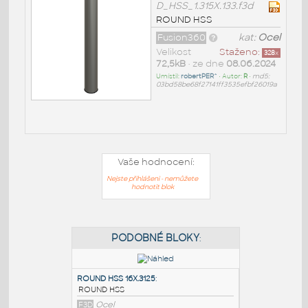
D_HSS_1.315X.133.f3d
ROUND HSS
Fusion360
kat:
Ocel
Velikost
Staženo:
328
x
72,5kB
• ze dne
08.06.2024
Umístil:
robertPER^
• Autor:
R
•
md5:
03bd58be68f27141ff3535efbf26019a
Vaše hodnocení:
Nejste přihlášeni - nemůžete
hodnotit blok