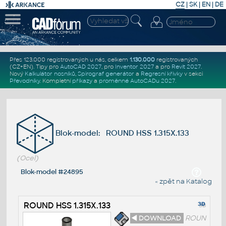
CZ
|
SK
|
EN
|
DE
Přes 123.000 registrovaných u nás, celkem
1.130.000
registrovaných
(CZ+EN)
. Tipy pro
AutoCAD 2027
, pro
Inventor 2027
a pro
Revit 2027
.
Nový
Kalkulátor nosníků
,
Spirograf generátor
a
Regresní křivky
v sekci
Převodníky
.
Kompletní
příkazy
a
proměnné AutoCADu 2027
.
Blok-model: ROUND HSS 1.315X.133
(Ocel)
Blok-model #24895
« zpět na Katalog
ROUND HSS 1.315X.133
◄ DOWNLOAD
ROUN