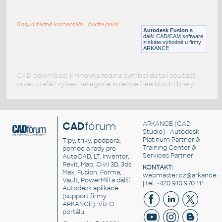
ROUND HSS 16X.500
:
ROUND HSS
Dosud žádné komentáře - buďte první
F3D
Ocel
Autodesk Fusion
a
další CAD/CAM software
získáte výhodně u firmy
ARKANCE
CAD download: knihovna rodina symbol detail součást
prvek stafáž výkres kategorie kolekce free block library
CAD
fórum
ARKANCE
(CAD
Studio) - Autodesk
Platinum Partner &
Tipy, triky, podpora,
Training Center &
pomoc a rady pro
Services Partner
AutoCAD, LT, Inventor,
Revit, Map, Civil 3D, 3ds
KONTAKT:
Max, Fusion, Forma,
webmaster.cz@arkance.w
Vault, PowerMill a další
| tel. +420 910 970 111
Autodesk aplikace
(support firmy
ARKANCE). Viz
O
portálu
.