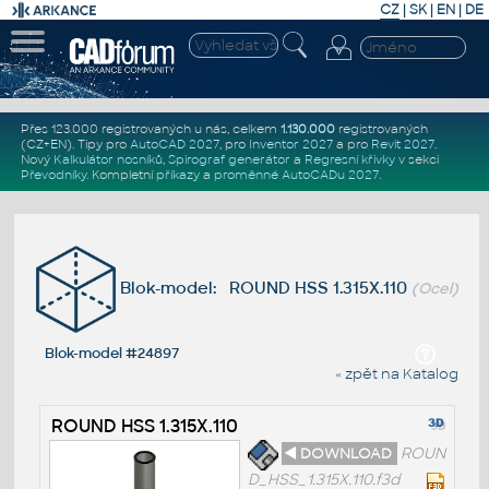
CZ
|
SK
|
EN
|
DE
Přes 123.000 registrovaných u nás, celkem
1.130.000
registrovaných
(CZ+EN)
. Tipy pro
AutoCAD 2027
, pro
Inventor 2027
a pro
Revit 2027
.
Nový
Kalkulátor nosníků
,
Spirograf generátor
a
Regresní křivky
v sekci
Převodníky
.
Kompletní
příkazy
a
proměnné AutoCADu 2027
.
Blok-model: ROUND HSS 1.315X.110
(Ocel)
Blok-model #24897
« zpět na Katalog
ROUND HSS 1.315X.110
◄ DOWNLOAD
ROUN
D_HSS_1.315X.110.f3d