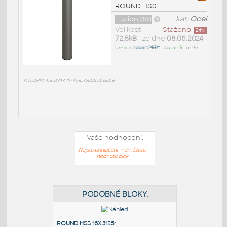
ROUND HSS
Fusion360
kat:
Ocel
Velikost
Staženo:
241
x
72,5kB
• ze dne
08.06.2024
Umístil:
robertPER^
• Autor:
R
•
md5:
3ffe4891dae431372eb5b3844e4a84a6
Vaše hodnocení:
Nejste přihlášeni - nemůžete
hodnotit blok