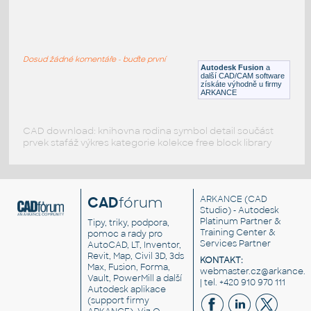
ROUND HSS 16X.500
:
ROUND HSS
Dosud žádné komentáře - buďte první
F3D
Ocel
Autodesk Fusion
a
další CAD/CAM software
získáte výhodně u firmy
ARKANCE
CAD download: knihovna rodina symbol detail součást
prvek stafáž výkres kategorie kolekce free block library
CAD
fórum
ARKANCE
(CAD
Studio) - Autodesk
Platinum Partner &
Tipy, triky, podpora,
Training Center &
pomoc a rady pro
Services Partner
AutoCAD, LT, Inventor,
Revit, Map, Civil 3D, 3ds
KONTAKT:
Max, Fusion, Forma,
webmaster.cz@arkance.w
Vault, PowerMill a další
| tel. +420 910 970 111
Autodesk aplikace
(support firmy