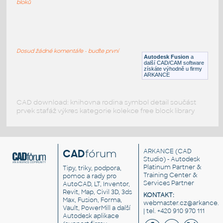
bloků
ROUND HSS 16X.500
:
ROUND HSS
Dosud žádné komentáře - buďte první
F3D
Ocel
Autodesk Fusion
a
další CAD/CAM software
získáte výhodně u firmy
ARKANCE
CAD download: knihovna rodina symbol detail součást
prvek stafáž výkres kategorie kolekce free block library
CAD
fórum
ARKANCE
(CAD
Studio) - Autodesk
Platinum Partner &
Tipy, triky, podpora,
Training Center &
pomoc a rady pro
Services Partner
AutoCAD, LT, Inventor,
Revit, Map, Civil 3D, 3ds
KONTAKT:
Max, Fusion, Forma,
webmaster.cz@arkance.w
Vault, PowerMill a další
| tel. +420 910 970 111
Autodesk aplikace