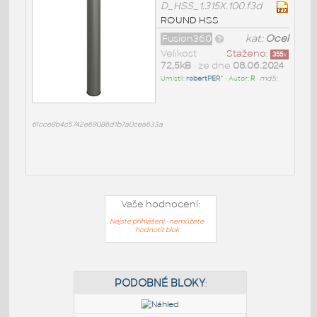
D_HSS_1.315X.100.f3d
ROUND HSS
Fusion360
kat:
Ocel
Velikost
Staženo:
355
x
72,5kB
• ze dne
08.06.2024
Umístil:
robertPER^
• Autor:
R
•
md5:
61cce8b4c5742e69086d1b7a0cea633a
Vaše hodnocení:
Nejste přihlášeni - nemůžete
hodnotit blok