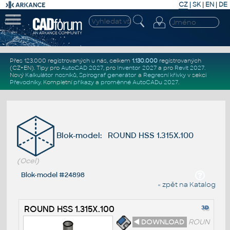
CZ
|
SK
|
EN
|
DE
Přes 123.000 registrovaných u nás, celkem
1.130.000
registrovaných
(CZ+EN)
. Tipy pro
AutoCAD 2027
, pro
Inventor 2027
a pro
Revit 2027
.
Nový
Kalkulátor nosníků
,
Spirograf generátor
a
Regresní křivky
v sekci
Převodníky
.
Kompletní
příkazy
a
proměnné AutoCADu 2027
.
Blok-model: ROUND HSS 1.315X.100
(Ocel)
Blok-model #24898
« zpět na Katalog
ROUND HSS 1.315X.100
◄ DOWNLOAD
ROUN