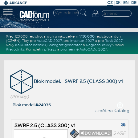
CZ
|
SK
|
EN
|
DE
Přes 123.000 registrovaných u nás, celkem
1.130.000
registrovaných
(CZ+EN)
. Tipy pro
AutoCAD 2027
, pro
Inventor 2027
a pro
Revit 2027
.
Nový
Kalkulátor nosníků
,
Spirograf generátor
a
Regresní křivky
v sekci
Převodníky
.
Kompletní
příkazy
a
proměnné AutoCADu 2027
.
Blok-model: SWRF 2.5 (CLASS 300) v1
(Příruby)
Blok-model #24936
« zpět na Katalog
SWRF 2.5 (CLASS 300) v1
◄ DOWNLOAD
SWRF