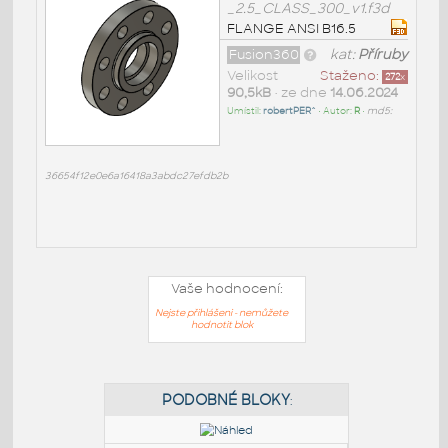
_2.5_CLASS_300_v1.f3d
FLANGE ANSI B16.5
Fusion360
kat:
Příruby
Velikost
Staženo:
272
x
90,5kB
• ze dne
14.06.2024
Umístil:
robertPER^
• Autor:
R
•
md5:
36654f12e0e6a16418a3abdc27efdb2b
Vaše hodnocení:
Nejste přihlášeni - nemůžete
hodnotit blok