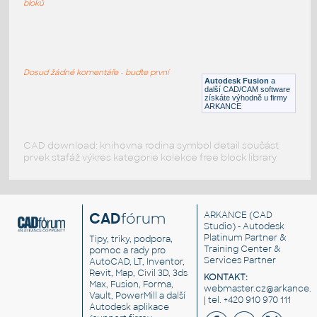
bloků
WNRF 2.5 (CLASS 150) v1
:
FLANGE ANSI B16.5
Dosud žádné komentáře - buďte první
F3D
Příruby
Autodesk Fusion
a
další CAD/CAM software
získáte výhodně u firmy
ARKANCE
CAD download: knihovna rodina symbol detail součást
prvek stafáž výkres kategorie kolekce free block library
CAD
fórum
ARKANCE
(CAD
Studio) - Autodesk
Platinum Partner &
Tipy, triky, podpora,
Training Center &
pomoc a rady pro
Services Partner
AutoCAD, LT, Inventor,
Revit, Map, Civil 3D, 3ds
KONTAKT:
Max, Fusion, Forma,
webmaster.cz@arkance.w
Vault, PowerMill a další
| tel. +420 910 970 111
Autodesk aplikace