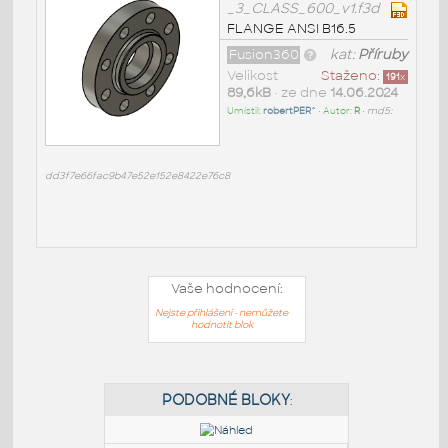
_3_CLASS_600_v1.f3d
FLANGE ANSI B16.5
Fusion360
kat:
Příruby
Velikost
Staženo:
191
x
89,6kB
• ze dne
14.06.2024
Umístil:
robertPER^
• Autor:
R
•
md5:
dd3f7e66fac9b47e52e152e8422e76c8
Vaše hodnocení:
Nejste přihlášeni - nemůžete
hodnotit blok