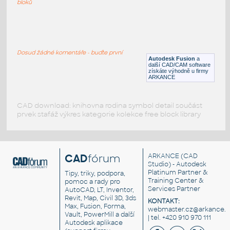
bloků
WNRF 2.5 (CLASS 150) v1
:
FLANGE ANSI B16.5
Dosud žádné komentáře - buďte první
F3D
Příruby
Autodesk Fusion
a
další CAD/CAM software
získáte výhodně u firmy
ARKANCE
CAD download: knihovna rodina symbol detail součást
prvek stafáž výkres kategorie kolekce free block library
CAD
fórum
ARKANCE
(CAD
Studio) - Autodesk
Platinum Partner &
Tipy, triky, podpora,
Training Center &
pomoc a rady pro
Services Partner
AutoCAD, LT, Inventor,
Revit, Map, Civil 3D, 3ds
KONTAKT:
Max, Fusion, Forma,
webmaster.cz@arkance.w
Vault, PowerMill a další
| tel. +420 910 970 111
Autodesk aplikace