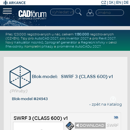
CZ
|
SK
|
EN
|
DE
Přes 123.000 registrovaných u nás, celkem
1.130.000
registrovaných
(CZ+EN)
. Tipy pro
AutoCAD 2027
, pro
Inventor 2027
a pro
Revit 2027
.
Nový
Kalkulátor nosníků
,
Spirograf generátor
a
Regresní křivky
v sekci
Převodníky
.
Kompletní
příkazy
a
proměnné AutoCADu 2027
.
Blok-model: SWRF 3 (CLASS 600) v1
(Příruby)
Blok-model #24943
« zpět na Katalog
SWRF 3 (CLASS 600) v1
◄ DOWNLOAD
SWRF