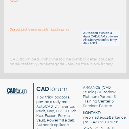
bloků
WNRF 2.5 (CLASS 150) v1
:
FLANGE ANSI B16.5
Dosud žádné komentáře - buďte první
F3D
Příruby
Autodesk Fusion
a
další CAD/CAM software
získáte výhodně u firmy
ARKANCE
CAD download: knihovna rodina symbol detail součást
prvek stafáž výkres kategorie kolekce free block library
CAD
fórum
ARKANCE
(CAD
Studio) - Autodesk
Platinum Partner &
Tipy, triky, podpora,
Training Center &
pomoc a rady pro
Services Partner
AutoCAD, LT, Inventor,
Revit, Map, Civil 3D, 3ds
KONTAKT:
Max, Fusion, Forma,
webmaster.cz@arkance.w
Vault, PowerMill a další
| tel. +420 910 970 111
Autodesk aplikace