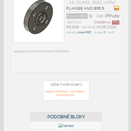
_1.5_CLASS_1500_v1.f3d
FLANGE ANSI B16.5
Fusion360
kat:
Příruby
Velikost
Staženo:
177
x
83,5kB
• ze dne
14.06.2024
Umístil:
robertPER^
• Autor:
R
•
md5:
cb8edbd03d46c5563d564fc19f300630
Vaše hodnocení:
Nejste přihlášeni - nemůžete
hodnotit blok