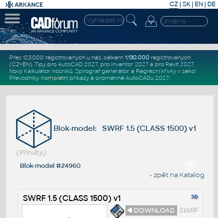
CZ
|
SK
|
EN
|
DE
Přes 123.000 registrovaných u nás, celkem
1.130.000
registrovaných
(CZ+EN)
. Tipy pro
AutoCAD 2027
, pro
Inventor 2027
a pro
Revit 2027
.
Nový
Kalkulátor nosníků
,
Spirograf generátor
a
Regresní křivky
v sekci
Převodníky
.
Kompletní
příkazy
a
proměnné AutoCADu 2027
.
Blok-model: SWRF 1.5 (CLASS 1500) v1
(Příruby)
Blok-model #24960
« zpět na Katalog
SWRF 1.5 (CLASS 1500) v1
◄ DOWNLOAD
SWRF