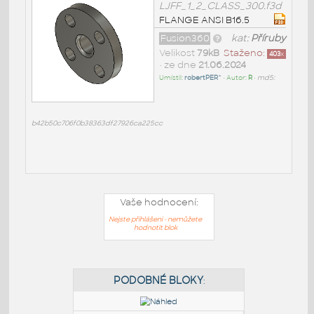
LJFF_1_2_CLASS_300.f3d
FLANGE ANSI B16.5
Fusion360
kat:
Příruby
Velikost
79kB
Staženo:
403
x
• ze dne
21.06.2024
Umístil:
robertPER^
• Autor:
R
•
md5:
b42b50c706f0b38363df27926ca225cc
Vaše hodnocení:
Nejste přihlášeni - nemůžete
hodnotit blok