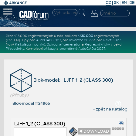
CZ
|
SK
|
EN
|
DE
Přes 123.000 registrovaných u nás, celkem
1.130.000
registrovaných
(CZ+EN)
. Tipy pro
AutoCAD 2027
, pro
Inventor 2027
a pro
Revit 2027
.
Nový
Kalkulátor nosníků
,
Spirograf generátor
a
Regresní křivky
v sekci
Převodníky
.
Kompletní
příkazy
a
proměnné AutoCADu 2027
.
Blok-model: LJFF 1_2 (CLASS 300)
(Příruby)
Blok-model #24965
« zpět na Katalog
LJFF 1_2 (CLASS 300)
◄ DOWNLOAD