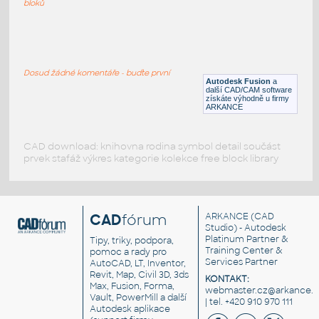
bloků
WNRF 2.5 (CLASS 150) v1
:
FLANGE ANSI B16.5
Dosud žádné komentáře - buďte první
F3D
Příruby
Autodesk Fusion
a
další CAD/CAM software
získáte výhodně u firmy
ARKANCE
CAD download: knihovna rodina symbol detail součást
prvek stafáž výkres kategorie kolekce free block library
CAD
fórum
ARKANCE
(CAD
Studio) - Autodesk
Platinum Partner &
Tipy, triky, podpora,
Training Center &
pomoc a rady pro
Services Partner
AutoCAD, LT, Inventor,
Revit, Map, Civil 3D, 3ds
KONTAKT:
Max, Fusion, Forma,
webmaster.cz@arkance.w
Vault, PowerMill a další
| tel. +420 910 970 111
Autodesk aplikace