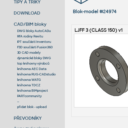
TIPY A TRIKY
Blok-model #24974
DOWNLOAD
CAD/BIM bloky
LJFF 3 (CLASS 150) v1
DWG bloky AutoCADu
RFA rodiny Revitu
IPT součásti Inventoru
F3D součásti Fusion360
3D CAD modely
dynamické bloky DWG
top knihovny výrobců
knihovna AEC Data
knihovna RUG-CADstudio
knihovna WATG
knihovna TDCZ
knihovna BIMproject
PARTcommunity
--
přidat blok - upload
PŘEVODNÍKY