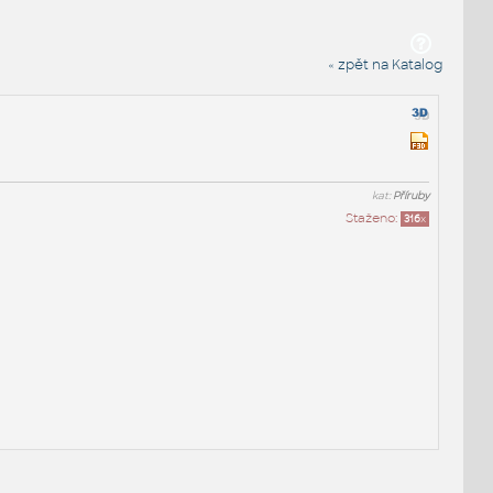
« zpět na Katalog
kat:
Příruby
Staženo:
316
x