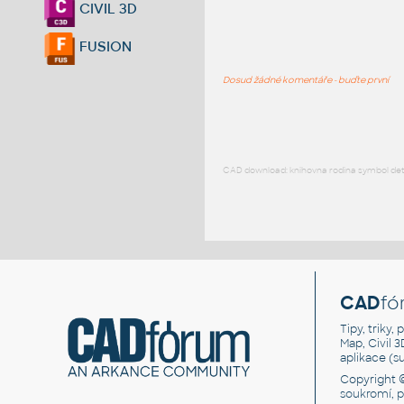
CIVIL 3D
FUSION
Dosud žádné komentáře - buďte první
CAD download: knihovna rodina symbol detai
CAD
fó
Tipy, triky
Map, Civil 
aplikace (
Copyright 
soukromí, 