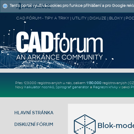
Tento portál využívá cookies pro funkce přihlášení a pro Google rek
CAD FÓRUM - TIPY A TRIKY | UTILITY | DISKUZE | BLOKY |
Přes 123.000 registrovaných u nás, celkem
1.130.000
registrovaných (C
Nový
Kalkulátor nosníků
,
Spirograf generátor
a
Regresní křivky
v sekci
P
HLAVNÍ STRÁNKA
Blok-mode
DISKUZNÍ FÓRUM