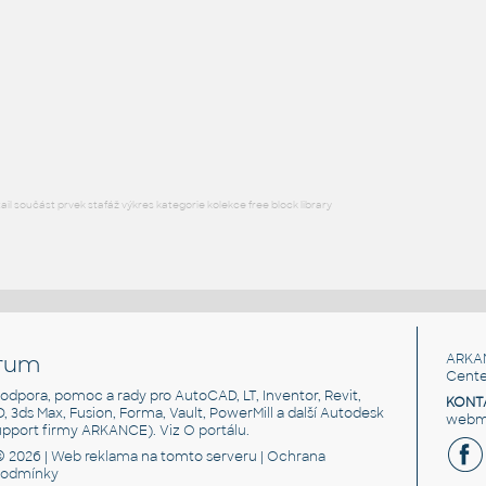
FLANGE ANSI B16.5
F3D
Příruby
WNRF 3.5 (CLASS 150) v1
:
FLANGE ANSI B16.5
F3D
Příruby
l součást prvek stafáž výkres kategorie kolekce free block library
rum
ARKA
Cente
, podpora, pomoc a rady pro AutoCAD, LT, Inventor, Revit,
KONT
3D, 3ds Max, Fusion, Forma, Vault, PowerMill a další Autodesk
webma
support firmy ARKANCE). Viz
O portálu
.
© 2026 |
Web reklama
na tomto serveru |
Ochrana
podmínky