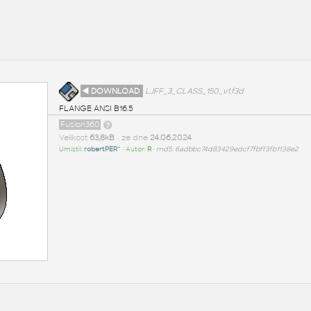
◄ DOWNLOAD
LJFF_3_CLASS_150_v1.f3d
FLANGE ANSI B16.5
Fusion360
Velikost
63,8kB
• ze dne
24.06.2024
Umístil:
robertPER^
• Autor:
R
•
md5: 6adbbc74d83429edcf7fbff3fb1138e2