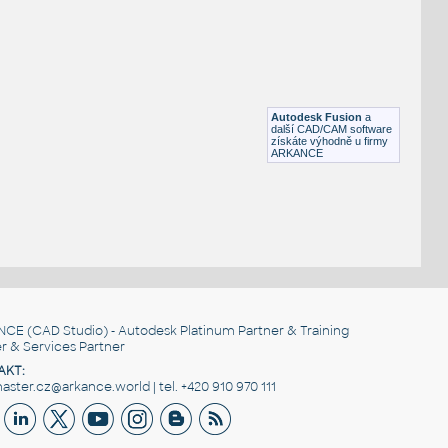
FLANGE ANSI B16.5
F3D
Příruby
WNRF 2.5 (CLASS 150) v1
:
FLANGE ANSI B16.5
Autodesk Fusion
a
F3D
Příruby
další CAD/CAM software
získáte výhodně u firmy
ARKANCE
NCE
(CAD Studio) - Autodesk Platinum Partner & Training
r & Services Partner
AKT:
ster.cz@arkance.world | tel. +420 910 970 111