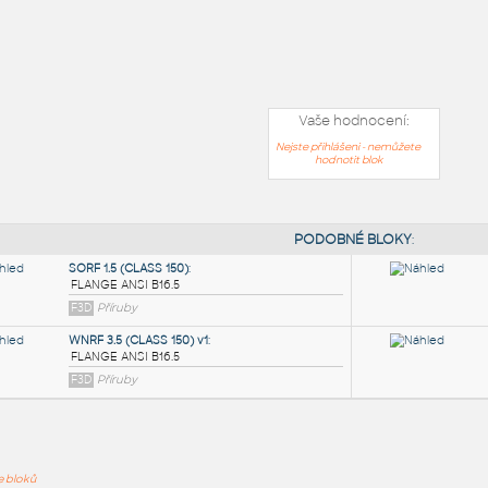
Vaše hodnocení:
Nejste přihlášeni - nemůžete
hodnotit blok
PODOB
ře bloků
SORF 1.5 (CLASS 150)
: