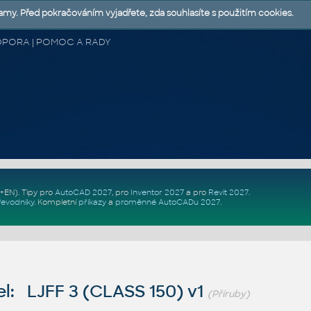
lamy. Před pokračováním vyjadřete, zda souhlasíte s použitím cookies.
 PODPORA | POMOC A RADY
Z+EN)
. Tipy pro
AutoCAD 2027
, pro
Inventor 2027
a pro
Revit 2027
.
řevodníky
.
Kompletní
příkazy
a
proměnné AutoCADu 2027
.
l: LJFF 3 (CLASS 150) v1
(Příruby)