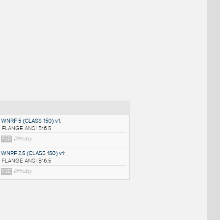
NÉ BLOKY
:
WNRF 5 (CLASS 150) v1
: