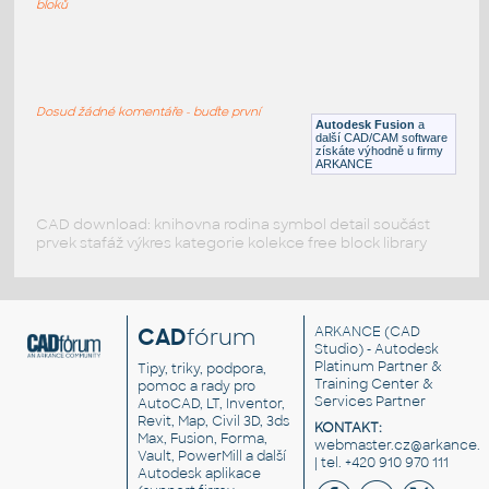
bloků
WNRF 2.5 (CLASS 150) v1
:
FLANGE ANSI B16.5
Dosud žádné komentáře - buďte první
F3D
Příruby
Autodesk Fusion
a
další CAD/CAM software
získáte výhodně u firmy
ARKANCE
CAD download: knihovna rodina symbol detail součást
prvek stafáž výkres kategorie kolekce free block library
CAD
fórum
ARKANCE
(CAD
Studio) - Autodesk
Platinum Partner &
Tipy, triky, podpora,
Training Center &
pomoc a rady pro
Services Partner
AutoCAD, LT, Inventor,
Revit, Map, Civil 3D, 3ds
KONTAKT:
Max, Fusion, Forma,
webmaster.cz@arkance.w
Vault, PowerMill a další
| tel. +420 910 970 111
Autodesk aplikace