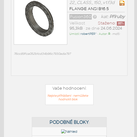
22_CLASS_150_v1.f3d
FLANGE ANSI B16.5
Fusion360
kat:
Příruby
Velikost
Staženo:
357
x
95,3kB
• ze dne
24.06.2024
Umístil:
robertPER^
• Autor:
R
•
md5:
76cc89fca052b1cd34b96c7930ada797
Vaše hodnocení:
Nejste přihlášeni - nemůžete
hodnotit blok