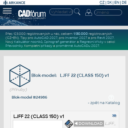
CZ
|
SK
|
EN
|
DE
Přes 123.000 registrovaných u nás, celkem
1.130.000
registrovaných
(CZ+EN)
. Tipy pro
AutoCAD 2027
, pro
Inventor 2027
a pro
Revit 2027
.
Nový
Kalkulátor nosníků
,
Spirograf generátor
a
Regresní křivky
v sekci
Převodníky
.
Kompletní
příkazy
a
proměnné AutoCADu 2027
.
Blok-model: LJFF 22 (CLASS 150) v1
(Příruby)
Blok-model #24986
« zpět na Katalog
LJFF 22 (CLASS 150) v1
◄ DOWNLOAD
LJFF_