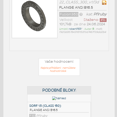
22_CLASS_300_v1.f3d
FLANGE ANSI B16.5
Fusion360
kat:
Příruby
Velikost
Staženo:
372
x
101,7kB
• ze dne
24.06.2024
Umístil:
robertPER^
• Autor:
R
•
md5:
f920d957843f61150f3d7467f39dd2b4
Vaše hodnocení:
Nejste přihlášeni - nemůžete
hodnotit blok