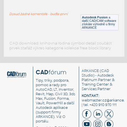
WNRF 2.5 (CLASS 150) v1
:
FLANGE ANSI B16.5
Dosud žádné komentáře - buďte první
F3D
Příruby
Autodesk Fusion
a
další CAD/CAM software
získáte výhodně u firmy
ARKANCE
CAD download: knihovna rodina symbol detail součást
prvek stafáž výkres kategorie kolekce free block library
CAD
fórum
ARKANCE
(CAD
Studio) - Autodesk
Platinum Partner &
Tipy, triky, podpora,
Training Center &
pomoc a rady pro
Services Partner
AutoCAD, LT, Inventor,
Revit, Map, Civil 3D, 3ds
KONTAKT:
Max, Fusion, Forma,
webmaster.cz@arkance.w
Vault, PowerMill a další
| tel. +420 910 970 111
Autodesk aplikace
(support firmy
ARKANCE). Viz
O
portálu
.