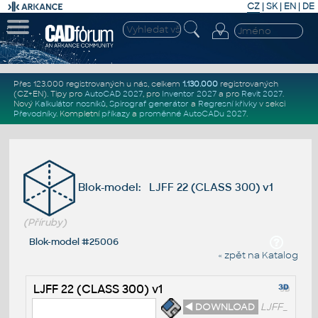
CZ
|
SK
|
EN
|
DE
Přes 123.000 registrovaných u nás, celkem
1.130.000
registrovaných
(CZ+EN)
. Tipy pro
AutoCAD 2027
, pro
Inventor 2027
a pro
Revit 2027
.
Nový
Kalkulátor nosníků
,
Spirograf generátor
a
Regresní křivky
v sekci
Převodníky
.
Kompletní
příkazy
a
proměnné AutoCADu 2027
.
Blok-model: LJFF 22 (CLASS 300) v1
(Příruby)
Blok-model #25006
« zpět na Katalog
LJFF 22 (CLASS 300) v1
◄ DOWNLOAD
LJFF_