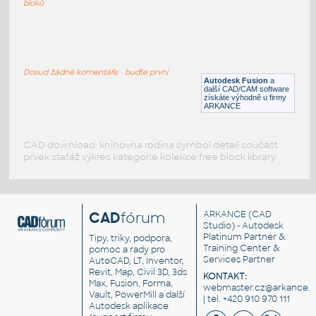
bloků
WNRF 2.5 (CLASS 150) v1
:
FLANGE ANSI B16.5
Dosud žádné komentáře - buďte první
F3D
Příruby
Autodesk Fusion
a
další CAD/CAM software
získáte výhodně u firmy
ARKANCE
CAD download: knihovna rodina symbol detail součást
prvek stafáž výkres kategorie kolekce free block library
CAD
fórum
ARKANCE
(CAD
Studio) - Autodesk
Platinum Partner &
Tipy, triky, podpora,
Training Center &
pomoc a rady pro
Services Partner
AutoCAD, LT, Inventor,
Revit, Map, Civil 3D, 3ds
KONTAKT:
Max, Fusion, Forma,
webmaster.cz@arkance.w
Vault, PowerMill a další
| tel. +420 910 970 111
Autodesk aplikace