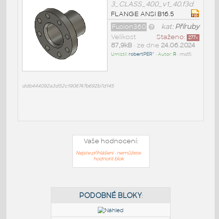
3_CLASS_400_v1_40.f3d
FLANGE ANSI B16.5
Fusion360
kat:
Příruby
Velikost
Staženo:
277
x
87,9kB
• ze dne
24.06.2024
Umístil:
robertPER^
• Autor:
R
•
md5:
ddb444092a3d52c1906747b692b7d145
Vaše hodnocení:
Nejste přihlášeni - nemůžete
hodnotit blok