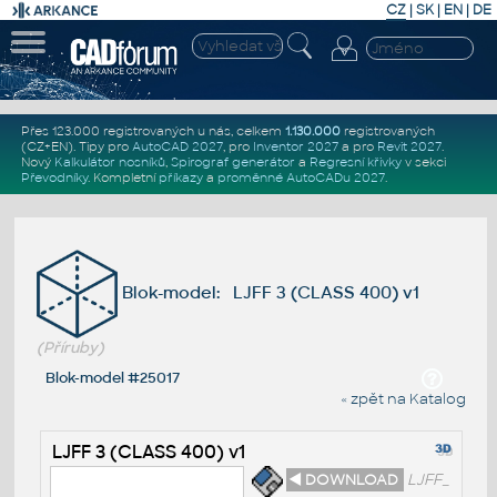
CZ
|
SK
|
EN
|
DE
Přes 123.000 registrovaných u nás, celkem
1.130.000
registrovaných
(CZ+EN)
. Tipy pro
AutoCAD 2027
, pro
Inventor 2027
a pro
Revit 2027
.
Nový
Kalkulátor nosníků
,
Spirograf generátor
a
Regresní křivky
v sekci
Převodníky
.
Kompletní
příkazy
a
proměnné AutoCADu 2027
.
Blok-model: LJFF 3 (CLASS 400) v1
(Příruby)
Blok-model #25017
« zpět na Katalog
LJFF 3 (CLASS 400) v1
◄ DOWNLOAD
LJFF_