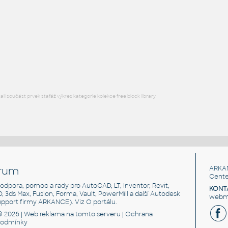
FLANGE ANSI B16.5
F3D
Příruby
WNRF 3.5 (CLASS 150) v1
:
FLANGE ANSI B16.5
F3D
Příruby
l součást prvek stafáž výkres kategorie kolekce free block library
rum
ARKA
Cente
, podpora, pomoc a rady pro AutoCAD, LT, Inventor, Revit,
KONT
3D, 3ds Max, Fusion, Forma, Vault, PowerMill a další Autodesk
webma
support firmy ARKANCE). Viz
O portálu
.
© 2026 |
Web reklama
na tomto serveru |
Ochrana
podmínky