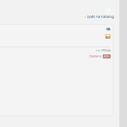
« zpět na Katalog
kat:
Příruby
Staženo:
403
x