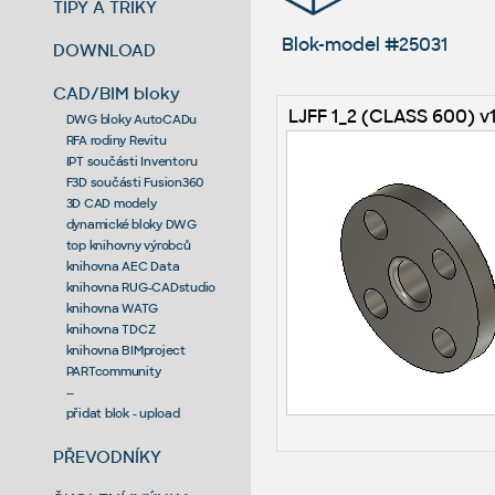
TIPY A TRIKY
Blok-model #25031
DOWNLOAD
CAD/BIM bloky
LJFF 1_2 (CLASS 600) v
DWG bloky AutoCADu
RFA rodiny Revitu
IPT součásti Inventoru
F3D součásti Fusion360
3D CAD modely
dynamické bloky DWG
top knihovny výrobců
knihovna AEC Data
knihovna RUG-CADstudio
knihovna WATG
knihovna TDCZ
knihovna BIMproject
PARTcommunity
--
přidat blok - upload
PŘEVODNÍKY