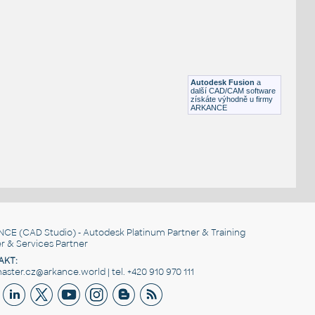
FLANGE ANSI B16.5
F3D
Příruby
WNRF 2.5 (CLASS 150) v1
:
FLANGE ANSI B16.5
Autodesk Fusion
a
F3D
Příruby
další CAD/CAM software
získáte výhodně u firmy
ARKANCE
NCE
(CAD Studio) - Autodesk Platinum Partner & Training
r & Services Partner
AKT:
ster.cz@arkance.world | tel. +420 910 970 111