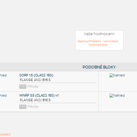
Vaše hodnocení:
Nejste přihlášeni - nemůžete
hodnotit blok
PODOB
ře bloků
SORF 1.5 (CLASS 150)
: