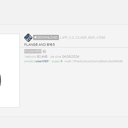
1
◄ DOWNLOAD
LJFF_1_2_CLASS_600_v1.f3d
FLANGE ANSI B16.5
Fusion360
Velikost
82,4kB
• ze dne
24.06.2024
Umístil:
robertPER^
• Autor:
R
•
md5: 77f1a0c23a1d23a1c58fefc35d18f598