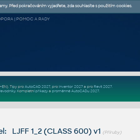
lamy. Před pokračováním vyjadřete, zda souhlasíte s použitím cookies.
 PODPORA | POMOC A RADY
Z+EN)
. Tipy pro
AutoCAD 2027
, pro
Inventor 2027
a pro
Revit 2027
.
řevodníky
.
Kompletní
příkazy
a
proměnné AutoCADu 2027
.
l: LJFF 1_2 (CLASS 600) v1
(Příruby)