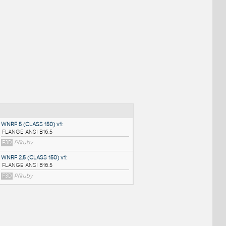
NÉ BLOKY
:
WNRF 5 (CLASS 150) v1
: