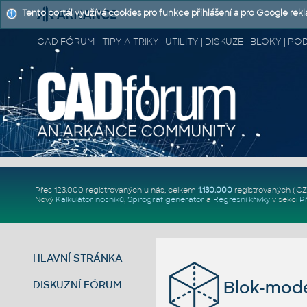
Tento portál využívá cookies pro funkce přihlášení a pro Google rek
CAD FÓRUM - TIPY A TRIKY | UTILITY | DISKUZE | BLOKY |
Přes 123.000 registrovaných u nás, celkem
1.130.000
registrovaných (C
Nový
Kalkulátor nosníků
,
Spirograf generátor
a
Regresní křivky
v sekci
P
HLAVNÍ STRÁNKA
Blok-mode
DISKUZNÍ FÓRUM