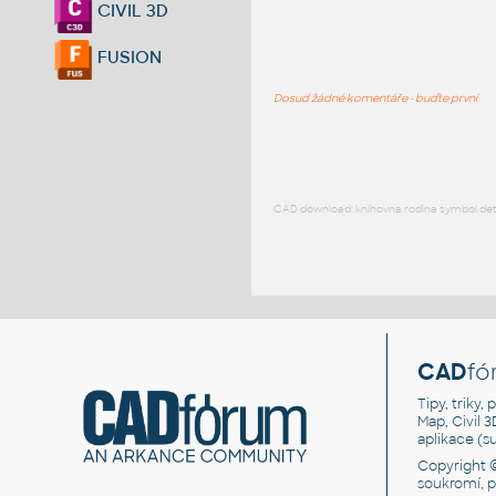
CIVIL 3D
FUSION
Dosud žádné komentáře - buďte první
CAD download: knihovna rodina symbol detai
CAD
fó
Tipy, triky
Map, Civil 
aplikace (
Copyright 
soukromí, 