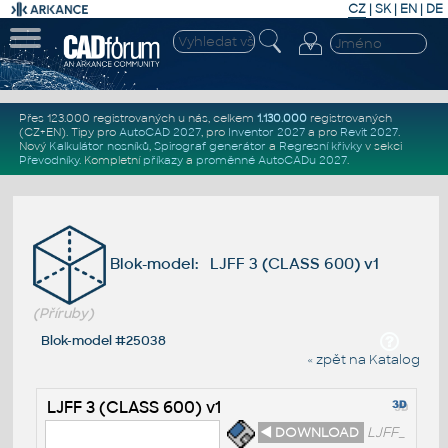
CZ
|
SK
|
EN
|
DE
Přes 123.000 registrovaných u nás, celkem
1.130.000
registrovaných
(CZ+EN)
. Tipy pro
AutoCAD 2027
, pro
Inventor 2027
a pro
Revit 2027
.
Nový
Kalkulátor nosníků
,
Spirograf generátor
a
Regresní křivky
v sekci
Převodníky
.
Kompletní
příkazy
a
proměnné AutoCADu 2027
.
Blok-model: LJFF 3 (CLASS 600) v1
(Příruby)
Blok-model #25038
« zpět na Katalog
LJFF 3 (CLASS 600) v1
◄ DOWNLOAD
LJFF_