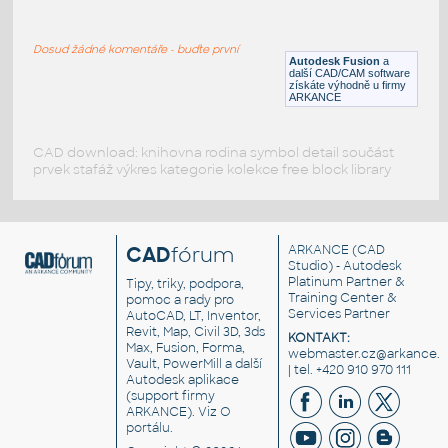
WNRF 2.5 (CLASS 150) v1
:
FLANGE ANSI B16.5
Dosud žádné komentáře - buďte první
F3D
Příruby
Autodesk Fusion
a
další CAD/CAM software
získáte výhodně u firmy
ARKANCE
CAD download: knihovna rodina symbol detail součást
prvek stafáž výkres kategorie kolekce free block library
CAD
fórum
ARKANCE
(CAD
Studio) - Autodesk
Platinum Partner &
Tipy, triky, podpora,
Training Center &
pomoc a rady pro
Services Partner
AutoCAD, LT, Inventor,
Revit, Map, Civil 3D, 3ds
KONTAKT:
Max, Fusion, Forma,
webmaster.cz@arkance.w
Vault, PowerMill a další
| tel. +420 910 970 111
Autodesk aplikace
(support firmy
ARKANCE). Viz
O
portálu
.