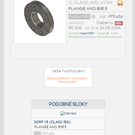
3_CLASS_600_v1.f3d
FLANGE ANSI B16.5
Fusion360
kat:
Příruby
Velikost
Staženo:
430
x
86,3kB
• ze dne
24.06.2024
Umístil:
robertPER^
• Autor:
R
•
md5:
67245adf7a16522c774141197c23addf
Vaše hodnocení:
Nejste přihlášeni - nemůžete
hodnotit blok