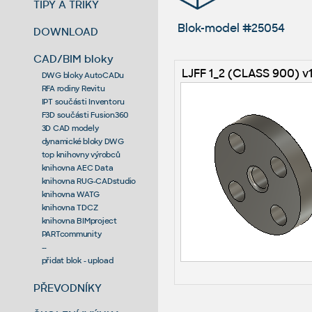
TIPY A TRIKY
Blok-model #25054
DOWNLOAD
CAD/BIM bloky
LJFF 1_2 (CLASS 900) v
DWG bloky AutoCADu
RFA rodiny Revitu
IPT součásti Inventoru
F3D součásti Fusion360
3D CAD modely
dynamické bloky DWG
top knihovny výrobců
knihovna AEC Data
knihovna RUG-CADstudio
knihovna WATG
knihovna TDCZ
knihovna BIMproject
PARTcommunity
--
přidat blok - upload
PŘEVODNÍKY