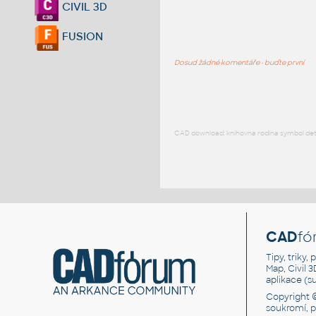
CIVIL 3D
FUSION
Dosud žádné komentáře - buďte první
CAD download: knihovna rodina symbol detai
CAD
fó
Tipy, triky
Map, Civil 
aplikace (
Copyright 
soukromí, 