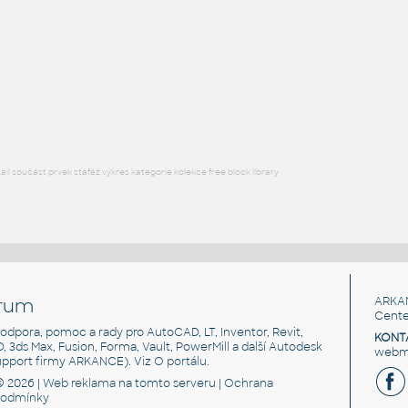
FLANGE ANSI B16.5
F3D
Příruby
WNRF 3.5 (CLASS 150) v1
:
FLANGE ANSI B16.5
F3D
Příruby
l součást prvek stafáž výkres kategorie kolekce free block library
rum
ARKA
Cente
, podpora, pomoc a rady pro AutoCAD, LT, Inventor, Revit,
KONT
3D, 3ds Max, Fusion, Forma, Vault, PowerMill a další Autodesk
webma
support firmy ARKANCE). Viz
O portálu
.
© 2026 |
Web reklama
na tomto serveru |
Ochrana
podmínky