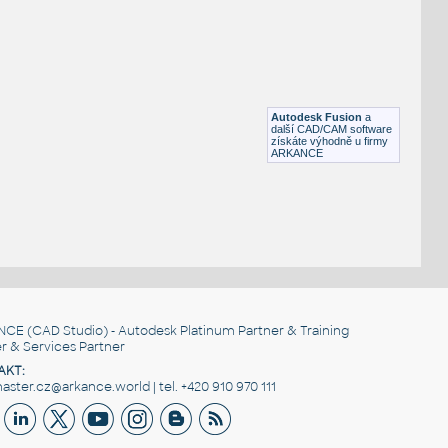
FLANGE ANSI B16.5
F3D
Příruby
WNRF 2.5 (CLASS 150) v1
:
FLANGE ANSI B16.5
Autodesk Fusion
a
F3D
Příruby
další CAD/CAM software
získáte výhodně u firmy
ARKANCE
NCE
(CAD Studio) - Autodesk Platinum Partner & Training
r & Services Partner
AKT:
ster.cz@arkance.world | tel. +420 910 970 111