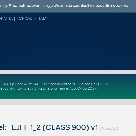
lamy. Před pokračováním vyjadřete, zda souhlasíte s použitím cookies.
 PODPORA | POMOC A RADY
Z+EN)
. Tipy pro
AutoCAD 2027
, pro
Inventor 2027
a pro
Revit 2027
.
řevodníky
.
Kompletní
příkazy
a
proměnné AutoCADu 2027
.
l: LJFF 1_2 (CLASS 900) v1
(Příruby)