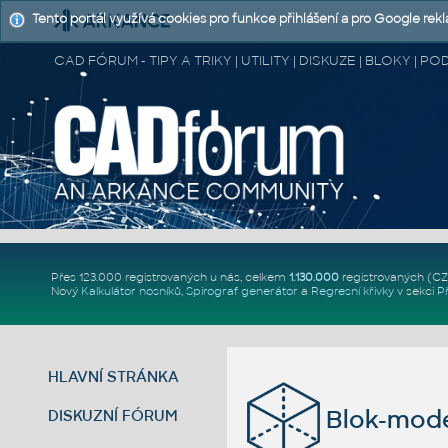
Tento portál využívá cookies pro funkce přihlášení a pro Google rek
CAD FÓRUM - TIPY A TRIKY | UTILITY | DISKUZE | BLOKY |
Přes 123.000 registrovaných u nás, celkem
1.130.000
registrovaných (C
Nový
Kalkulátor nosníků
,
Spirograf generátor
a
Regresní křivky
v sekci
P
HLAVNÍ STRÁNKA
Blok-mode
DISKUZNÍ FÓRUM