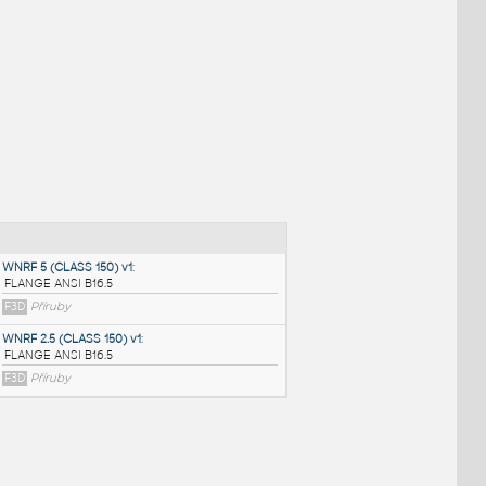
NÉ BLOKY
:
WNRF 5 (CLASS 150) v1
: