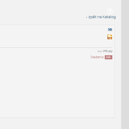
« zpět na Katalog
kat:
Příruby
Staženo:
243
x