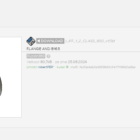
1
◄ DOWNLOAD
LJFF_1_2_CLASS_900_v1.f3d
FLANGE ANSI B16.5
Fusion360
Velikost
80,7kB
• ze dne
25.06.2024
Umístil:
robertPER^
• Autor:
R
•
md5: 7e30a4eb3a9909b51c5417119662a6ba