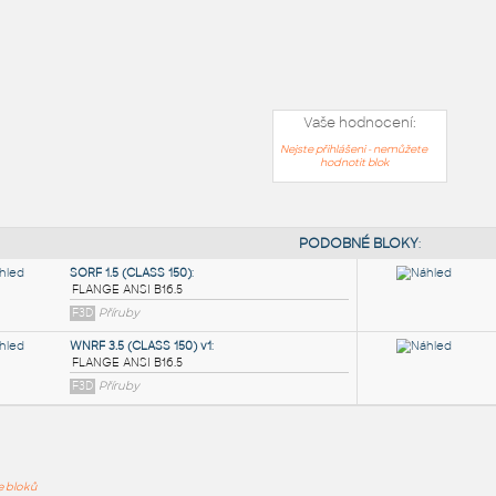
Vaše hodnocení:
Nejste přihlášeni - nemůžete
hodnotit blok
PODOB
ře bloků
SORF 1.5 (CLASS 150)
: