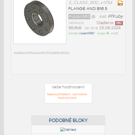
3_CLASS_900_v1.f3d
FLANGE ANSI B16.5
Fusion360
kat:
Příruby
Velikost
Staženo:
255
x
88,8kB
• ze dne
25.06.2024
Umístil:
robertPER^
• Autor:
R
•
md5:
4d885a31ff59ce2d55720c88f9c9553a
Vaše hodnocení:
Nejste přihlášeni - nemůžete
hodnotit blok