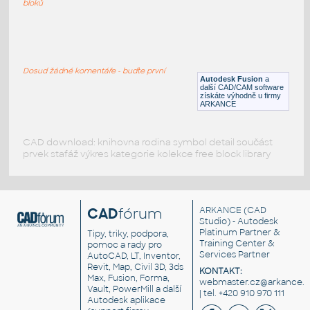
bloků
WNRF 2.5 (CLASS 150) v1
:
FLANGE ANSI B16.5
Dosud žádné komentáře - buďte první
F3D
Příruby
Autodesk Fusion
a
další CAD/CAM software
získáte výhodně u firmy
ARKANCE
CAD download: knihovna rodina symbol detail součást
prvek stafáž výkres kategorie kolekce free block library
CAD
fórum
ARKANCE
(CAD
Studio) - Autodesk
Platinum Partner &
Tipy, triky, podpora,
Training Center &
pomoc a rady pro
Services Partner
AutoCAD, LT, Inventor,
Revit, Map, Civil 3D, 3ds
KONTAKT:
Max, Fusion, Forma,
webmaster.cz@arkance.w
Vault, PowerMill a další
| tel. +420 910 970 111
Autodesk aplikace