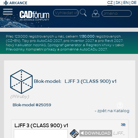
CZ
|
SK
|
EN
|
DE
Přes 123.000 registrovaných u nás, celkem
1.130.000
registrovaných
(CZ+EN)
. Tipy pro
AutoCAD 2027
, pro
Inventor 2027
a pro
Revit 2027
.
Nový
Kalkulátor nosníků
,
Spirograf generátor
a
Regresní křivky
v sekci
Převodníky
.
Kompletní
příkazy
a
proměnné AutoCADu 2027
.
Blok-model: LJFF 3 (CLASS 900) v1
(Příruby)
Blok-model #25059
« zpět na Katalog
LJFF 3 (CLASS 900) v1
◄ DOWNLOAD
LJFF_