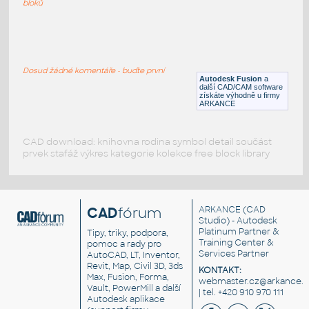
bloků
WNRF 2.5 (CLASS 150) v1
:
FLANGE ANSI B16.5
Dosud žádné komentáře - buďte první
F3D
Příruby
Autodesk Fusion
a
další CAD/CAM software
získáte výhodně u firmy
ARKANCE
CAD download: knihovna rodina symbol detail součást
prvek stafáž výkres kategorie kolekce free block library
CAD
fórum
ARKANCE
(CAD
Studio) - Autodesk
Platinum Partner &
Tipy, triky, podpora,
Training Center &
pomoc a rady pro
Services Partner
AutoCAD, LT, Inventor,
Revit, Map, Civil 3D, 3ds
KONTAKT:
Max, Fusion, Forma,
webmaster.cz@arkance.w
Vault, PowerMill a další
| tel. +420 910 970 111
Autodesk aplikace