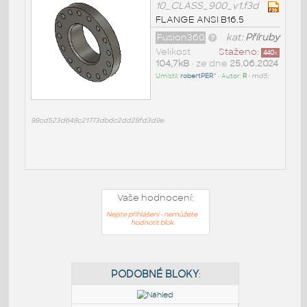
10_CLASS_900_v1.f3d
FLANGE ANSI B16.5
Fusion360
kat:
Příruby
Velikost
Staženo:
440
x
104,7kB
• ze dne
25.06.2024
Umístil:
robertPER^
• Autor:
R
•
md5:
98cd523d648c21773dbdc2dd28fd3d9e
Vaše hodnocení:
Nejste přihlášeni - nemůžete
hodnotit blok