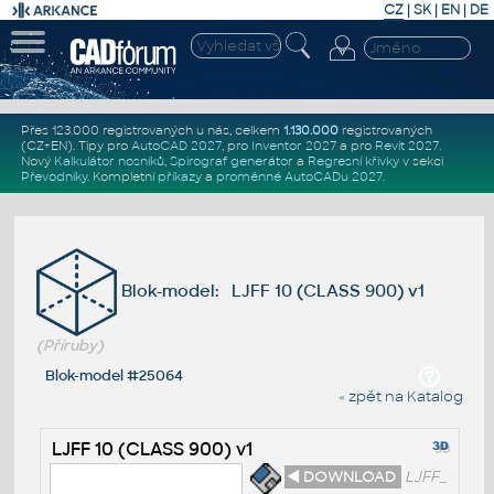
CZ
|
SK
|
EN
|
DE
Přes 123.000 registrovaných u nás, celkem
1.130.000
registrovaných
(CZ+EN)
. Tipy pro
AutoCAD 2027
, pro
Inventor 2027
a pro
Revit 2027
.
Nový
Kalkulátor nosníků
,
Spirograf generátor
a
Regresní křivky
v sekci
Převodníky
.
Kompletní
příkazy
a
proměnné AutoCADu 2027
.
Blok-model: LJFF 10 (CLASS 900) v1
(Příruby)
Blok-model #25064
« zpět na Katalog
LJFF 10 (CLASS 900) v1
◄ DOWNLOAD
LJFF_