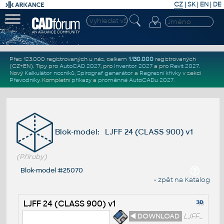
CZ
|
SK
|
EN
|
DE
Přes 123.000 registrovaných u nás, celkem
1.130.000
registrovaných
(CZ+EN)
. Tipy pro
AutoCAD 2027
, pro
Inventor 2027
a pro
Revit 2027
.
Nový
Kalkulátor nosníků
,
Spirograf generátor
a
Regresní křivky
v sekci
Převodníky
.
Kompletní
příkazy
a
proměnné AutoCADu 2027
.
Blok-model: LJFF 24 (CLASS 900) v1
(Příruby)
Blok-model #25070
« zpět na Katalog
LJFF 24 (CLASS 900) v1
◄ DOWNLOAD
LJFF_