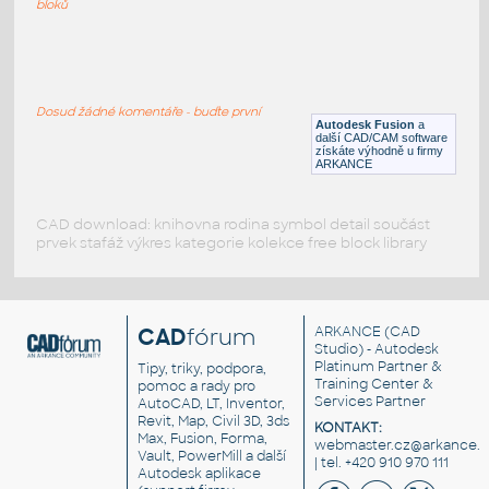
bloků
WNRF 2.5 (CLASS 150) v1
:
FLANGE ANSI B16.5
Dosud žádné komentáře - buďte první
F3D
Příruby
Autodesk Fusion
a
další CAD/CAM software
získáte výhodně u firmy
ARKANCE
CAD download: knihovna rodina symbol detail součást
prvek stafáž výkres kategorie kolekce free block library
CAD
fórum
ARKANCE
(CAD
Studio) - Autodesk
Platinum Partner &
Tipy, triky, podpora,
Training Center &
pomoc a rady pro
Services Partner
AutoCAD, LT, Inventor,
Revit, Map, Civil 3D, 3ds
KONTAKT:
Max, Fusion, Forma,
webmaster.cz@arkance.w
Vault, PowerMill a další
| tel. +420 910 970 111
Autodesk aplikace