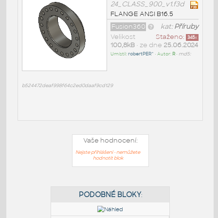
24_CLASS_900_v1.f3d
FLANGE ANSI B16.5
Fusion360
kat:
Příruby
Velikost
Staženo:
345
x
100,8kB
• ze dne
25.06.2024
Umístil:
robertPER^
• Autor:
R
•
md5:
b524472deaf998f64c2ed0daaf9cd129
Vaše hodnocení:
Nejste přihlášeni - nemůžete
hodnotit blok