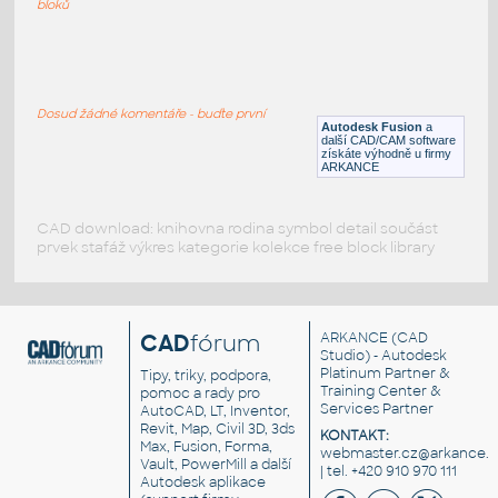
bloků
WNRF 2.5 (CLASS 150) v1
:
FLANGE ANSI B16.5
Dosud žádné komentáře - buďte první
F3D
Příruby
Autodesk Fusion
a
další CAD/CAM software
získáte výhodně u firmy
ARKANCE
CAD download: knihovna rodina symbol detail součást
prvek stafáž výkres kategorie kolekce free block library
CAD
fórum
ARKANCE
(CAD
Studio) - Autodesk
Platinum Partner &
Tipy, triky, podpora,
Training Center &
pomoc a rady pro
Services Partner
AutoCAD, LT, Inventor,
Revit, Map, Civil 3D, 3ds
KONTAKT:
Max, Fusion, Forma,
webmaster.cz@arkance.w
Vault, PowerMill a další
| tel. +420 910 970 111
Autodesk aplikace