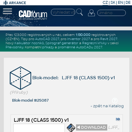
CZ
|
SK
|
EN
|
DE
Přes 123.000 registrovaných u nás, celkem
1.130.000
registrovaných
(CZ+EN)
. Tipy pro
AutoCAD 2027
, pro
Inventor 2027
a pro
Revit 2027
.
Nový
Kalkulátor nosníků
,
Spirograf generátor
a
Regresní křivky
v sekci
Převodníky
.
Kompletní
příkazy
a
proměnné AutoCADu 2027
.
Blok-model: LJFF 18 (CLASS 1500) v1
(Příruby)
Blok-model #25087
« zpět na Katalog
LJFF 18 (CLASS 1500) v1
◄ DOWNLOAD
LJFF_