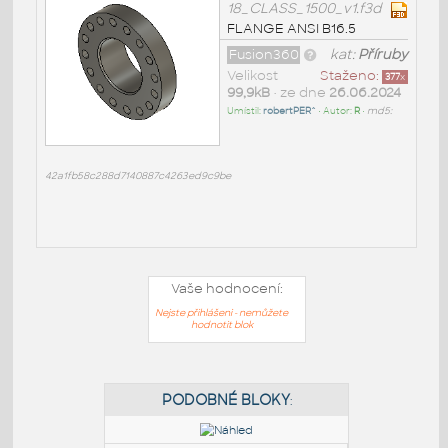
18_CLASS_1500_v1.f3d
FLANGE ANSI B16.5
Fusion360
kat:
Příruby
Velikost
Staženo:
377
x
99,9kB
• ze dne
26.06.2024
Umístil:
robertPER^
• Autor:
R
•
md5:
42a1fb58c288d7140887c4263ed9c9be
Vaše hodnocení:
Nejste přihlášeni - nemůžete
hodnotit blok