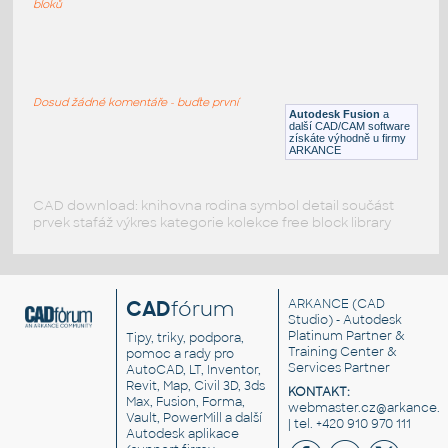
bloků
WNRF 2.5 (CLASS 150) v1
:
FLANGE ANSI B16.5
Dosud žádné komentáře - buďte první
F3D
Příruby
Autodesk Fusion
a
další CAD/CAM software
získáte výhodně u firmy
ARKANCE
CAD download: knihovna rodina symbol detail součást
prvek stafáž výkres kategorie kolekce free block library
CAD
fórum
ARKANCE
(CAD
Studio) - Autodesk
Platinum Partner &
Tipy, triky, podpora,
Training Center &
pomoc a rady pro
Services Partner
AutoCAD, LT, Inventor,
Revit, Map, Civil 3D, 3ds
KONTAKT:
Max, Fusion, Forma,
webmaster.cz@arkance.w
Vault, PowerMill a další
| tel. +420 910 970 111
Autodesk aplikace