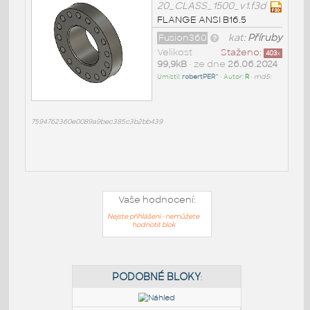
20_CLASS_1500_v1.f3d
FLANGE ANSI B16.5
Fusion360
kat:
Příruby
Velikost
Staženo:
403
x
99,9kB
• ze dne
26.06.2024
Umístil:
robertPER^
• Autor:
R
•
md5:
7594762360e0089a9bec385c3b2bb439
Vaše hodnocení:
Nejste přihlášeni - nemůžete
hodnotit blok