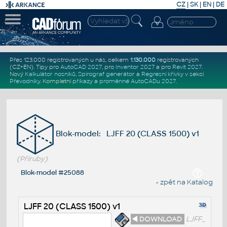
CZ
|
SK
|
EN
|
DE
Přes 123.000 registrovaných u nás, celkem
1.130.000
registrovaných
(CZ+EN)
. Tipy pro
AutoCAD 2027
, pro
Inventor 2027
a pro
Revit 2027
.
Nový
Kalkulátor nosníků
,
Spirograf generátor
a
Regresní křivky
v sekci
Převodníky
.
Kompletní
příkazy
a
proměnné AutoCADu 2027
.
Blok-model: LJFF 20 (CLASS 1500) v1
(Příruby)
Blok-model #25088
« zpět na Katalog
LJFF 20 (CLASS 1500) v1
◄ DOWNLOAD
LJFF_