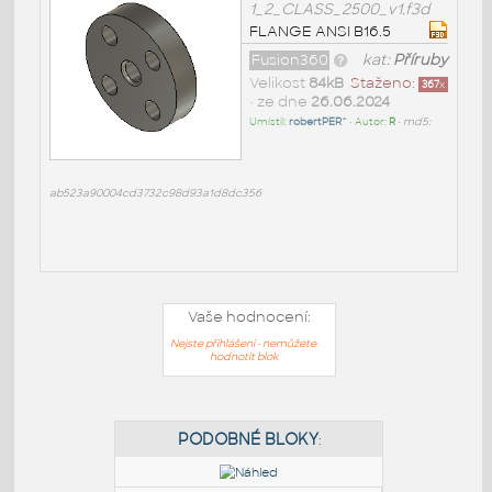
1_2_CLASS_2500_v1.f3d
FLANGE ANSI B16.5
Fusion360
kat:
Příruby
Velikost
84kB
Staženo:
367
x
• ze dne
26.06.2024
Umístil:
robertPER^
• Autor:
R
•
md5:
ab523a90004cd3732c98d93a1d8dc356
Vaše hodnocení:
Nejste přihlášeni - nemůžete
hodnotit blok