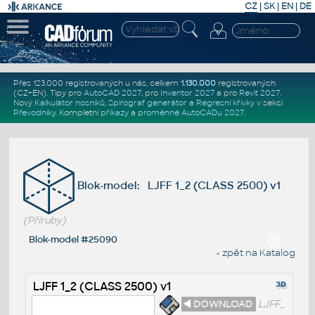
CZ
|
SK
|
EN
|
DE
Přes 123.000 registrovaných u nás, celkem
1.130.000
registrovaných
(CZ+EN)
. Tipy pro
AutoCAD 2027
, pro
Inventor 2027
a pro
Revit 2027
.
Nový
Kalkulátor nosníků
,
Spirograf generátor
a
Regresní křivky
v sekci
Převodníky
.
Kompletní
příkazy
a
proměnné AutoCADu 2027
.
Blok-model: LJFF 1_2 (CLASS 2500) v1
(Příruby)
Blok-model #25090
« zpět na Katalog
LJFF 1_2 (CLASS 2500) v1
◄ DOWNLOAD
LJFF_