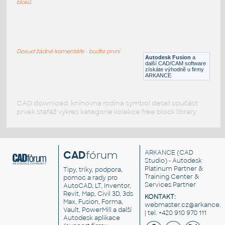
bloků
WNRF 2.5 (CLASS 150) v1
:
FLANGE ANSI B16.5
Dosud žádné komentáře - buďte první
F3D
Příruby
Autodesk Fusion
a
další CAD/CAM software
získáte výhodně u firmy
ARKANCE
CAD download: knihovna rodina symbol detail součást
prvek stafáž výkres kategorie kolekce free block library
CAD
fórum
ARKANCE
(CAD
Studio) - Autodesk
Platinum Partner &
Tipy, triky, podpora,
Training Center &
pomoc a rady pro
Services Partner
AutoCAD, LT, Inventor,
Revit, Map, Civil 3D, 3ds
KONTAKT:
Max, Fusion, Forma,
webmaster.cz@arkance.w
Vault, PowerMill a další
| tel. +420 910 970 111
Autodesk aplikace