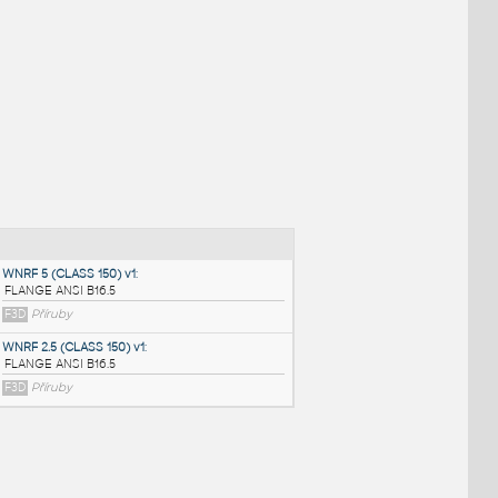
NÉ BLOKY
:
WNRF 5 (CLASS 150) v1
: