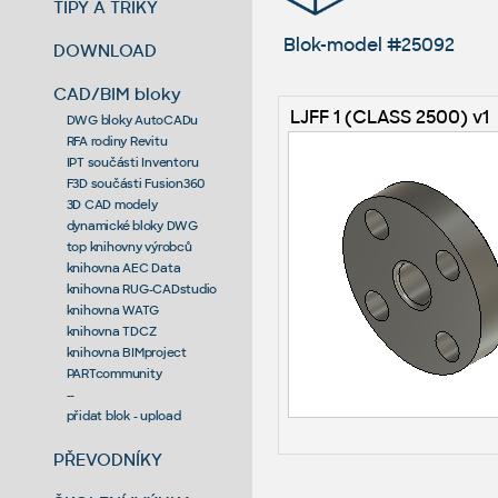
TIPY A TRIKY
Blok-model #25092
DOWNLOAD
CAD/BIM bloky
LJFF 1 (CLASS 2500) v1
DWG bloky AutoCADu
RFA rodiny Revitu
IPT součásti Inventoru
F3D součásti Fusion360
3D CAD modely
dynamické bloky DWG
top knihovny výrobců
knihovna AEC Data
knihovna RUG-CADstudio
knihovna WATG
knihovna TDCZ
knihovna BIMproject
PARTcommunity
--
přidat blok - upload
PŘEVODNÍKY