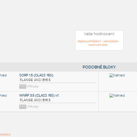
Vaše hodnocení:
Nejste přihlášeni - nemůžete
hodnotit blok
PODOB
ře bloků
SORF 1.5 (CLASS 150)
: