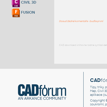
CIVIL 3D
FUSION
Dosud žádné komentáře - buďte první
CAD download: knihovna rodina symbol detai
CAD
fó
Tipy, triky
Map, Civil 
aplikace (
Copyright 
soukromí, 