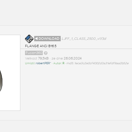
◄ DOWNLOAD
LJFF_1_CLASS_2500_v1.f3d
FLANGE ANSI B16.5
Fusion360
Velikost
79,5kB
• ze dne
26.06.2024
Umístil:
robertPER^
• Autor:
R
•
md5: 1ece3c2e0cf4002d3a31efdf9aa2b52e