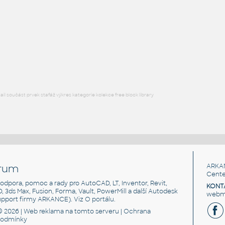
FLANGE ANSI B16.5
F3D
Příruby
WNRF 3.5 (CLASS 150) v1
:
FLANGE ANSI B16.5
F3D
Příruby
l součást prvek stafáž výkres kategorie kolekce free block library
rum
ARKA
Cente
, podpora, pomoc a rady pro AutoCAD, LT, Inventor, Revit,
KONT
3D, 3ds Max, Fusion, Forma, Vault, PowerMill a další Autodesk
webma
support firmy ARKANCE). Viz
O portálu
.
© 2026 |
Web reklama
na tomto serveru |
Ochrana
podmínky