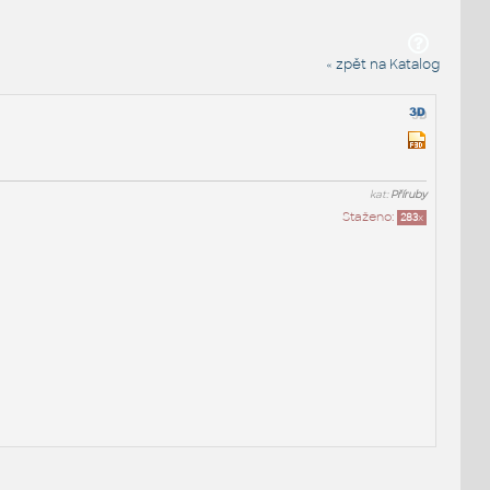
« zpět na Katalog
kat:
Příruby
Staženo:
283
x