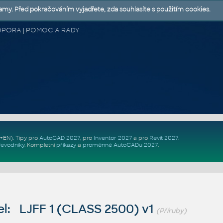
lamy. Před pokračováním vyjadřete, zda souhlasíte s použitím cookies.
 PODPORA | POMOC A RADY
Z+EN)
. Tipy pro
AutoCAD 2027
, pro
Inventor 2027
a pro
Revit 2027
.
řevodníky
.
Kompletní
příkazy
a
proměnné AutoCADu 2027
.
l: LJFF 1 (CLASS 2500) v1
(Příruby)