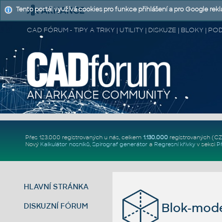
Tento portál využívá cookies pro funkce přihlášení a pro Google rek
CAD FÓRUM - TIPY A TRIKY | UTILITY | DISKUZE | BLOKY |
Přes 123.000 registrovaných u nás, celkem
1.130.000
registrovaných (C
Nový
Kalkulátor nosníků
,
Spirograf generátor
a
Regresní křivky
v sekci
P
HLAVNÍ STRÁNKA
Blok-mode
DISKUZNÍ FÓRUM